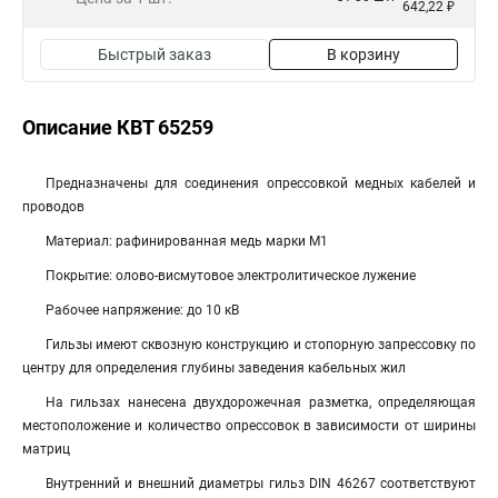
642,22 ₽
Быстрый заказ
В корзину
Описание КВТ 65259
Предназна­че­ны для со­еди­не­ния опрессовкой медных ка­бе­лей и
про­во­дов
Материал: рафинированная медь мар­ки М1
Покрытие: олово-висмутовое электролитическое лужение
Рабочее напряжение: до 10 кВ
Гильзы имеют сквозную конструкцию и стопорную запрессовку по
центру для определения глубины заведения кабельных жил
На гильзах нанесена двухдорожечная разметка, определяющая
местоположение и количество опрессовок в зависимости от ширины
матриц
Внутренний и внешний диаметры гильз DIN 46267 соответствуют