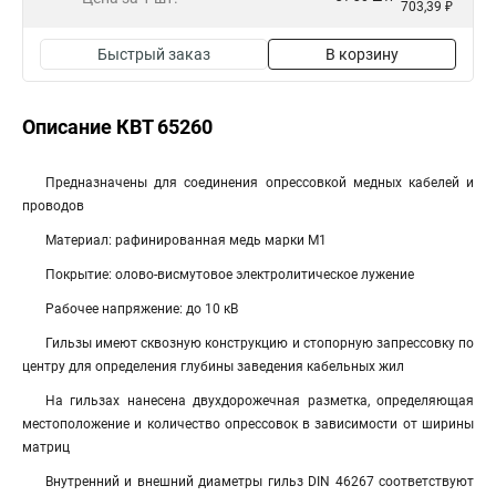
703,39 ₽
Быстрый заказ
В корзину
Описание КВТ 65260
Предназна­че­ны для со­еди­не­ния опрессовкой медных ка­бе­лей и
про­во­дов
Материал: рафинированная медь мар­ки М1
Покрытие: олово-висмутовое электролитическое лужение
Рабочее напряжение: до 10 кВ
Гильзы имеют сквозную конструкцию и стопорную запрессовку по
центру для определения глубины заведения кабельных жил
На гильзах нанесена двухдорожечная разметка, определяющая
местоположение и количество опрессовок в зависимости от ширины
матриц
Внутренний и внешний диаметры гильз DIN 46267 соответствуют