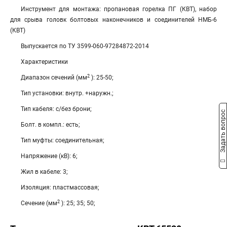
Инструмент для монтажа: пропановая горелка ПГ (КВТ), набор
для срыва головк болтовых наконечников и соединителей НМБ-6
(КВТ)
Выпускается по ТУ 3599-060-97284872-2014
Характеристики
2
Диапазон сечений (мм
): 25-50;
Тип установки: внутр. +наружн.;
Тип кабеля: с/без брони;
Задать вопрос
Болт. в компл.: есть;
Тип муфты: соединительная;
Напряжение (кВ): 6;
Жил в кабеле: 3;
Изоляция: пластмассовая;
2
Сечение (мм
): 25; 35; 50;