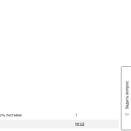
Задать вопрос
сть поставки
1
Нг-LS