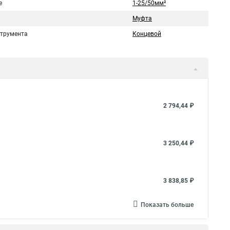
е
1-25/50мм²
Муфта
струмента
Концевой
2 794,44 ₽
3 250,44 ₽
3 838,85 ₽
Показать больше