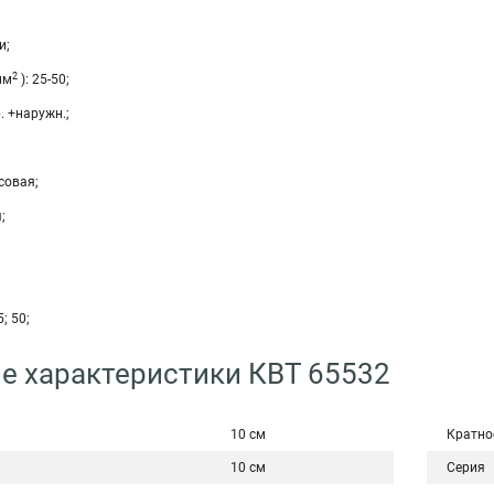
и;
2
мм
): 25-50;
. +наружн.;
совая;
;
5; 50;
е характеристики КВТ 65532
10 см
Кратно
10 см
Серия