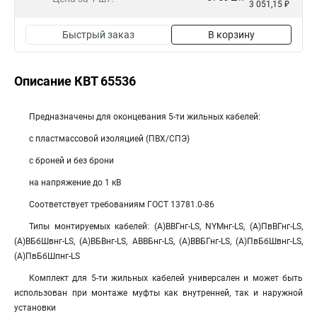
3 051,15 ₽
Быстрый заказ
В корзину
Описание КВТ 65536
Предназначены для оконцевания 5-ти жильных кабелей:
с пластмассовой изоляцией (ПВХ/СПЭ)
с броней и без брони
на напряжение до 1 кВ
Соответствует требованиям ГОСТ 13781.0-86
Типы монтируемых кабелей: (А)ВВГнг-LS, NYMнг-LS, (А)ПвВГнг-LS,
(А)ВБбШвнг-LS, (А)ВБВнг-LS, АВВБнг-LS, (А)ВВБГнг-LS, (А)ПвБбШвнг-LS,
(А)ПвБбШпнг-LS
Комплект для 5-ти жильных кабелей универсален и может быть
использован при монтаже муфты как внутренней, так и наружной
установки