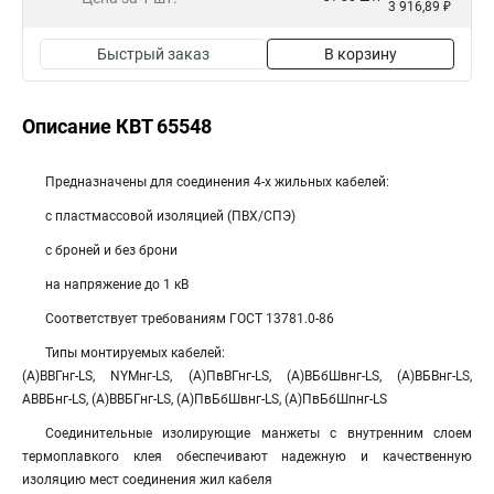
3 916,89 ₽
Быстрый заказ
В корзину
Описание КВТ 65548
Предназначены для соединения 4-х жильных кабелей:
с пластмассовой изоляцией (ПВХ/СПЭ)
с броней и без брони
на напряжение до 1 кВ
Соответствует требованиям ГОСТ 13781.0-86
Типы монтируемых кабелей:
(А)ВВГнг-LS, NYMнг-LS, (А)ПвВГнг-LS, (А)ВБбШвнг-LS, (А)ВБВнг-LS,
АВВБнг-LS, (А)ВВБГнг-LS, (А)ПвБбШвнг-LS, (А)ПвБбШпнг-LS
Соединительные изолирующие манжеты с внутренним слоем
термоплавкого клея обеспечивают надежную и качественную
изоляцию мест соединения жил кабеля