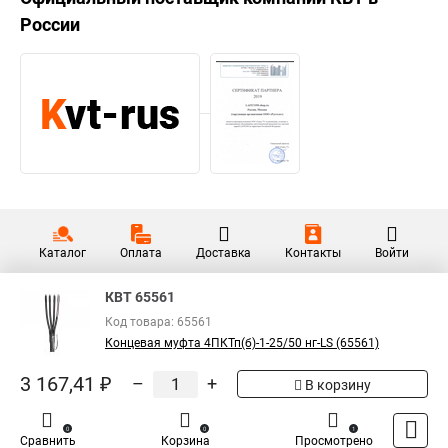
России
Каталог
Оплата
Доставка
Контакты
Войти
КВТ 65561
Код товара: 65561
Концевая муфта 4ПКТп(б)-1-25/50 нг-LS (65561)
3 167,41 ₽
–
+
В корзину
0
0
1
Сравнить
Корзина
Просмотрено