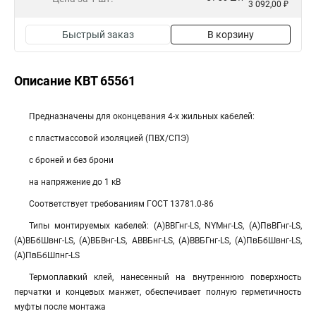
3 092,00 ₽
Быстрый заказ
В корзину
Описание КВТ 65561
Предназначены для оконцевания 4-х жильных кабелей:
с пластмассовой изоляцией (ПВХ/СПЭ)
с броней и без брони
на напряжение до 1 кВ
Соответствует требованиям ГОСТ 13781.0-86
Типы монтируемых кабелей: (А)ВВГнг-LS, NYMнг-LS, (А)ПвВГнг-LS,
(А)ВБбШвнг-LS, (А)ВБВнг-LS, АВВБнг-LS, (А)ВВБГнг-LS, (А)ПвБбШвнг-LS,
(А)ПвБбШпнг-LS
Термоплавкий клей, нанесенный на внутреннюю поверхность
перчатки и концевых манжет, обеспечивает полную герметичность
муфты после монтажа