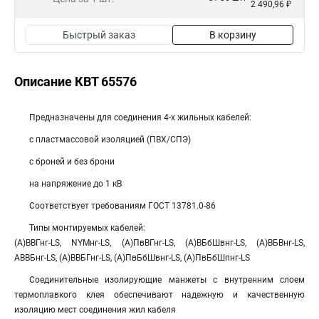
2 490,96 ₽
Быстрый заказ
В корзину
Описание КВТ 65576
Предназначены для соединения 4-х жильных кабелей:
с пластмассовой изоляцией (ПВХ/СПЭ)
с броней и без брони
на напряжение до 1 кВ
Соответствует требованиям ГОСТ 13781.0-86
Типы монтируемых кабелей:
(А)ВВГнг-LS, NYMнг-LS, (А)ПвВГнг-LS, (А)ВБбШвнг-LS, (А)ВБВнг-LS,
АВВБнг-LS, (А)ВВБГнг-LS, (А)ПвБбШвнг-LS, (А)ПвБбШпнг-LS
Соединительные изолирующие манжеты с внутренним слоем
термоплавкого клея обеспечивают надежную и качественную
изоляцию мест соединения жил кабеля