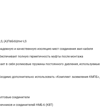
-LS, (А)ПвБбШпнг-LS
надежную и качественную изоляцию мест соединения жил кабеля
обеспечивает полную герметичность муфты после монтажа
чает в себя роликовые пружины постоянного давления, используемые
обходимо дополнительно использовать «Комплект заземления КМПБ»,
болтовые соединители
нечников и соединителей НМБ-6 (КВТ)