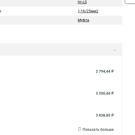
Нг-LS
е
1-16/25мм2
Муфта
2 794,44 ₽
3 250,44 ₽
3 838,85 ₽
Показать больше