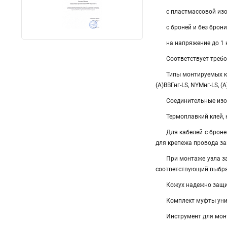
с пластмассовой из
с броней и без брони
на напряжение до 1 
Соответствует треб
Типы монтируемых к
(А)ВВГнг-LS, NYMнг-LS, (
Соединительные изо
Термоплавкий клей,
Для кабелей с брон
для крепежа провода з
При монтаже узла з
соответствующий выбра
Кожух надежно защи
Комплект муфты унив
Инструмент для монт