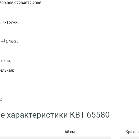
3599-006-97284872-2006
. +наружн.;
;
2
мм
): 16-25;
совая;
тельная;
5;
е характеристики КВТ 65580
68 см
Кратно