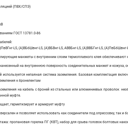
оляцией (ПВХ/СПЭ)
кВ
ованиям ГОСТ 13781.0-86
абелей:
А)ПвВГнг-LS, (А)ВБбШвнг-LS, (А)ВБВнг-LS, АВВБнг-LS, (А)ВВБГнг-LS, (А)ПвБбШвнг
лирующие манжеты с внутренним слоем термоплавкого клея обеспечивают 
 нанесенный на внутреннюю поверхность соединительных манжет и кожуха, 
ей используется непаяная система заземления. Базовая комплектация вклю
аземления к бронелентам
аземления на кабель с броней из стальных или алюминиевых проволок не
нной муфте.
щает, герметизирует и армирует муфту
ерсален и позволяет использовать как соединители под опрессовку, так и 
ажа: пропановая горелка ПГ (КВТ), набор для срыва головок болтовых нако