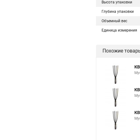
Высота упаковки
Глубина упаковки
Объемный вес
Единица измерения
Похожие товар
КВ
Му
КВ
Му
КВ
Му