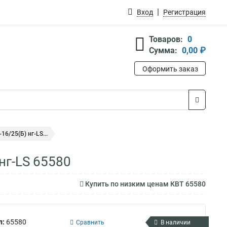
Вход
Регистрация
Товаров:
0
Сумма:
0,00 ₽
Оформить заказ
6/25(Б) нг-LS...
нг-LS 65580
Купить по низким ценам КВТ 65580
л:
65580
Сравнить
В наличии