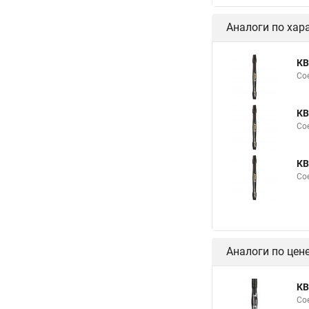
Аналоги по хар
КВ
Со
КВ
Со
КВ
Со
Аналоги по цен
КВ
Со