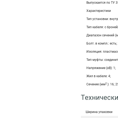
Выпускается по ТУ 
Характеристики
Тип установки: внутр
Тип кабеля: с броней
Диапазон сечений (
Болт. в компл.: есть;
Изоляция: пластмас
Тип муфты: соедини
Напряжение (кВ): 1;
Жил в кабеле: 4;
2
Сечение (мм
): 16; 2
Технически
Ширина упаковки