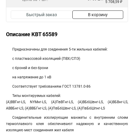
5 708,59 ₽
Быстрый заказ
В корзину
Описание КВТ 65589
Предназначены для соединения 5-ти жильных кабелей:
с пластмассовой изоляцией (ПВХ/СПЭ)
с броней и без брони
на напряжение до 1 кВ
Соответствует требованиям ГОСТ 13781.0-86
Типы монтируемых кабелей:
(А)ВВГнг-LS, NYMнг-LS, (А)ПвВГнг-LS, (А)ВБбШвнг-LS, (А)ВБВнг-LS,
АВВБнг-LS, (А)ВВБГнг-LS, (А)ПвБбШвнг-LS, (А)ПвБбШпнг-LS
Соединительные изолирующие манжеты с внутренним слоем
термоплавкого клея обеспечивают надежную и качественную
изоляцию мест соединения жил кабеля