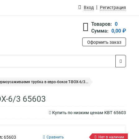
Вход
Регистрация
Товаров:
0
Сумма:
0,00 ₽
Оформить заказ
ермоусаживаемя трубка в евро-боксе Т-BOX-6/3...
OX-6/3 65603
Купить по низким ценам КВТ 65603
л:
65603
Сравнить
Нет в наличии