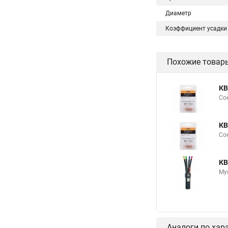
Диаметр
Коэффициент усадки
Похожие товар
КВ
Сое
КВ
Сое
КВ
Му
Аналоги по хар