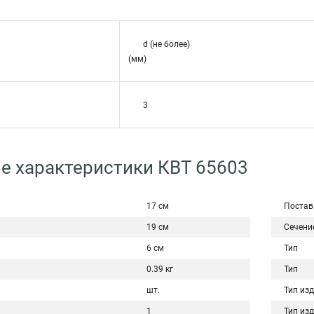
d (не более)
(мм)
3
е характеристики КВТ 65603
17 см
Постав
19 см
Сечени
6 см
Тип
0.39 кг
Тип
шт.
Тип из
1
Тип из