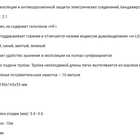
изоляции и антикоррозионной защиты электрических соединений, бандажир
 2:1
н, не содержит галогенов «HF»
 поддерживает горение и отличается низким индексом дымовыделения «нг-LS
й, синий, желтый, зеленый
ет удобство хранения и экспозиции на полках супермаркетов
но подачи трубки. Трубка необходимой длины легко вытягивается из коробк
обная потребительская намотка – 10 метров
 190х165х55 мм
н усадки (мм): 5.4–3.6
кс: 10м
ея