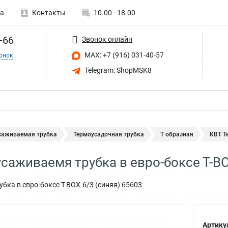
а
Контакты
10.00 - 18.00
-66
Звонок онлайн
MAX: +7 (916) 031-40-57
онок
Telegram: ShopMSK8
саживаемая трубка
Термоусадочная трубка
Т образная
КВТ Т
саживаемя трубка в евро-боксе Т-B
бка в евро-боксе Т-BOX-6/3 (синяя) 65603
Артику