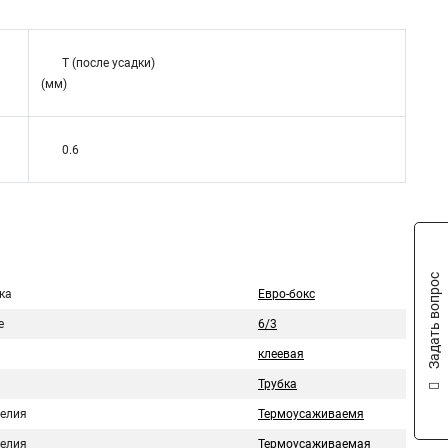
T (после усадки)
(мм)
0.6
Задать вопрос
ка
Евро-бокс
е
6/3
клеевая
Трубка
делия
Термоусаживаемя
делия
Термоусаживаемая