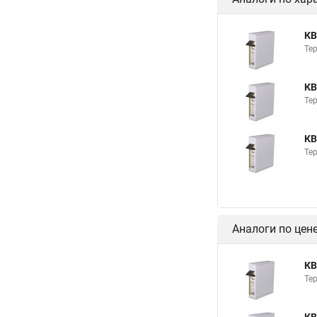
КВ
Те
КВ
Те
КВ
Те
Аналоги по цен
КВ
Те