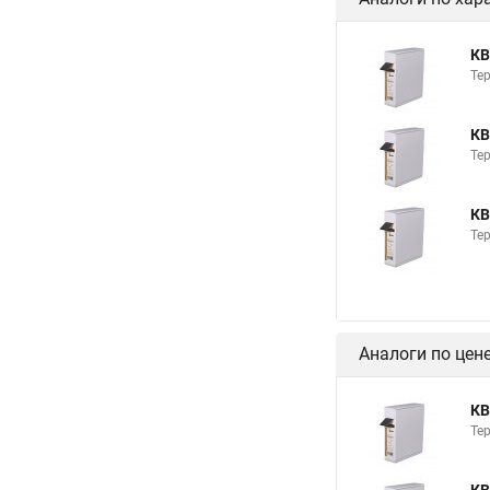
КВ
Те
КВ
Те
КВ
Те
Аналоги по цен
КВ
Те