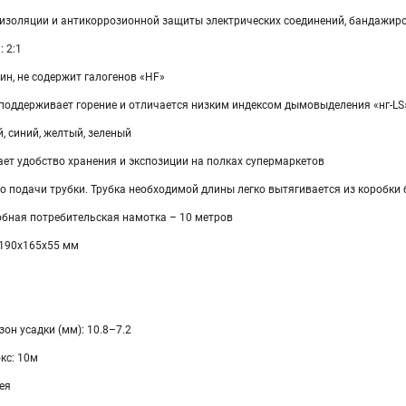
изоляции и антикоррозионной защиты электрических соединений, бандажир
 2:1
н, не содержит галогенов «HF»
 поддерживает горение и отличается низким индексом дымовыделения «нг-LS
й, синий, желтый, зеленый
ет удобство хранения и экспозиции на полках супермаркетов
но подачи трубки. Трубка необходимой длины легко вытягивается из коробк
обная потребительская намотка – 10 метров
 190х165х55 мм
н усадки (мм): 10.8–7.2
кс: 10м
ея