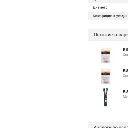
Диаметр
Коэффициент усадки
Похожие товар
КВ
Сое
КВ
Сое
КВ
Му
Аналоги по хар