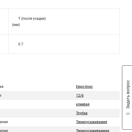
T (после усадки)
(мм)
0.7
Задать вопрос
ка
Евро-бокс
е
12/6
клеевая
Трубка
делия
Термоусаживаемя
делия
Термоусаживаемая