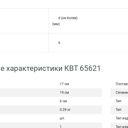
d (не более)
(мм)
6
е характеристики КВТ 65621
17 см
Постав
19 см
Сечени
6 см
Тип
0.39 кг
Тип
шт.
Тип из
1
Тип из