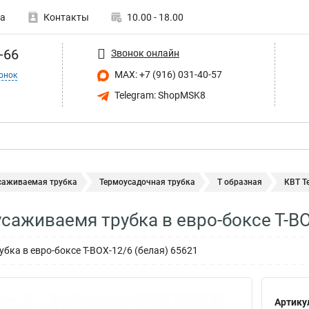
а
Контакты
10.00 - 18.00
-66
Звонок онлайн
MAX: +7 (916) 031-40-57
онок
Telegram: ShopMSK8
саживаемая трубка
Термоусадочная трубка
Т образная
КВТ Т
саживаемя трубка в евро-боксе Т-B
бка в евро-боксе Т-BOX-12/6 (белая) 65621
Артику