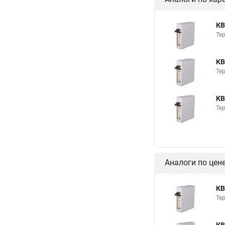
КВ
Те
КВ
Те
КВ
Те
Аналоги по цен
КВ
Те