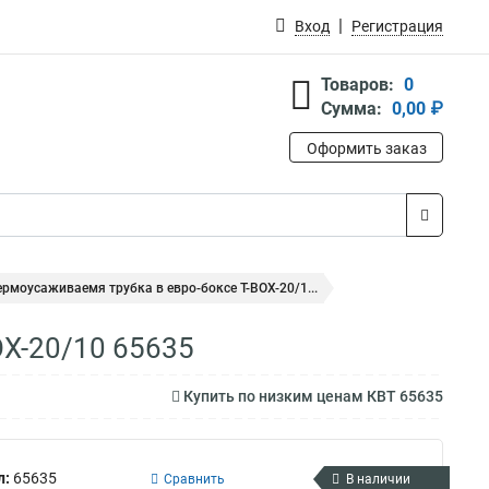
Вход
Регистрация
Товаров:
0
Сумма:
0,00 ₽
Оформить заказ
ермоусаживаемя трубка в евро-боксе Т-BOX-20/1...
OX-20/10 65635
Купить по низким ценам КВТ 65635
л:
65635
Сравнить
В наличии