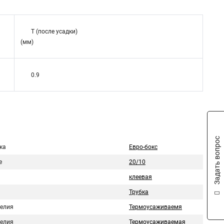
T (после усадки)
(мм)
0.9
Задать вопрос
ка
Евро-бокс
е
20/10
клеевая
Трубка
делия
Термоусаживаемя
делия
Термоусаживаемая