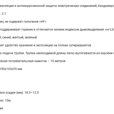
изоляции и антикоррозионной защиты электрических соединений, бандажир
 2:1
н, не содержит галогенов «HF»
 поддерживает горение и отличается низким индексом дымовыделения «нг-LS
й, синий, желтый, зеленый
ет удобство хранения и экспозиции на полках супермаркетов
но подачи трубки. Трубка необходимой длины легко вытягивается из коробк
обная потребительская намотка – 10 метров
 190х165х55 мм
он усадки (мм): 18.0–12.0
кс: 10м
ея