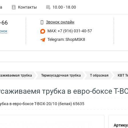
а
Контакты
10.00 - 18.00
-66
Звонок онлайн
MAX: +7 (916) 031-40-57
онок
Telegram: ShopMSK8
саживаемая трубка
Термоусадочная трубка
Т образная
КВТ Т
саживаемя трубка в евро-боксе Т-B
бка в евро-боксе Т-BOX-20/10 (белая) 65635
Артику