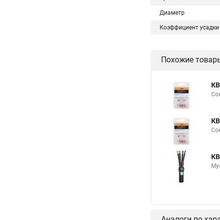
Диаметр
Коэффициент усадки
Похожие товар
КВ
Сое
КВ
Сое
КВ
Му
Аналоги по хар