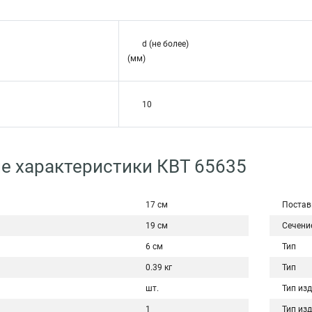
d (не более)
(мм)
10
е характеристики КВТ 65635
17 см
Постав
19 см
Сечени
6 см
Тип
0.39 кг
Тип
шт.
Тип из
1
Тип из