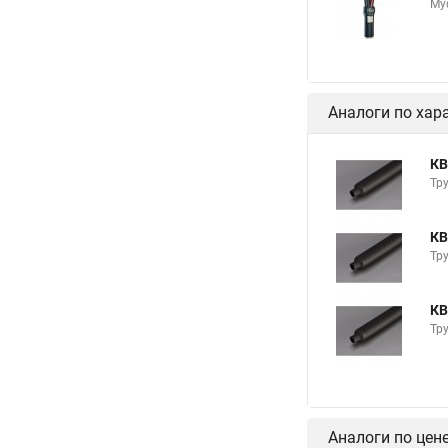
Му
Аналоги по хар
КВ
Тру
КВ
Тру
КВ
Тру
Аналоги по цен