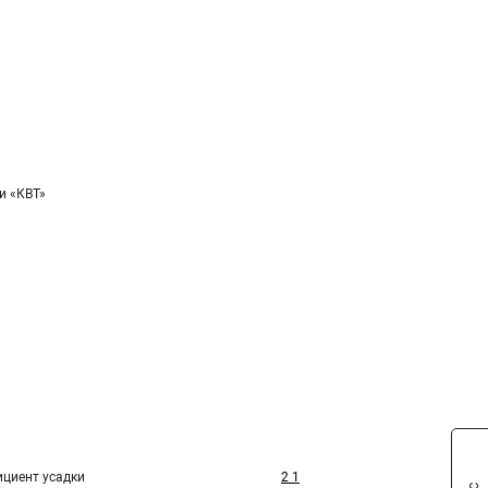
и «КВТ»
циент усадки
2 1