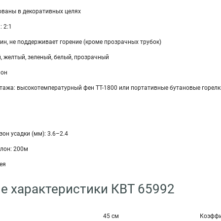
ованы в декоративных целях
 2:1
н, не поддерживает горение (кроме прозрачных трубок)
й, желтый, зеленый, белый, прозрачный
лон
тажа: высокотемпературный фен ТТ-1800 или портативные бутановые горелк
н усадки (мм): 3.6–2.4
улон: 200м
ея
е характеристики КВТ 65992
45 см
Коэффи