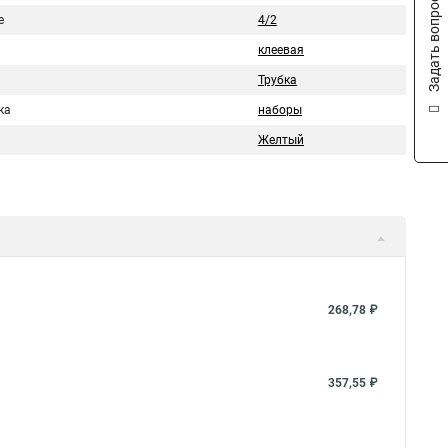
Задать вопрос
е
4/2
клеевая
Трубка
ка
наборы
Желтый
268,78 ₽
357,55 ₽