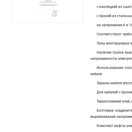
с изоляцией из сшит
с броней из стальны
на напряжение 6 и 1
Соответствует треб
Типы монтируемых каб
Наличие трубок выр
напряженности электрич
Использование толс
кабеля
Экраны кабеля восс
Для кабелей с брон
Термоплавкий клей,
Болтовые соединит
выравнивания напряжен
Комплект муфты унив