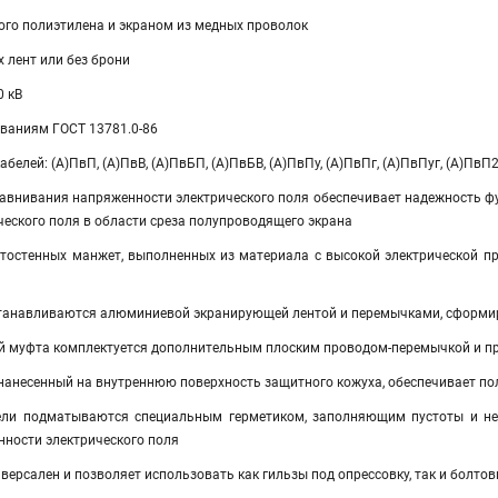
ого полиэтилена и экраном из медных проволок
х лент или без брони
0 кВ
ованиям ГОСТ 13781.0-86
елей: (А)ПвП, (А)ПвВ, (А)ПвБП, (А)ПвБВ, (А)ПвПу, (А)ПвПг, (А)ПвПуг, (А)ПвП2
авнивания напряженности электрического поля обеспечивает надежность 
еского поля в области среза полупроводящего экрана
тостенных манжет, выполненных из материала с высокой электрической п
танавливаются алюминиевой экранирующей лентой и перемычками, сформи
ей муфта комплектуется дополнительным плоским проводом-перемычкой и п
 нанесенный на внутреннюю поверхность защитного кожуха, обеспечивает п
ели подматываются специальным герметиком, заполняющим пустоты и не
ности электрического поля
ерсален и позволяет использовать как гильзы под опрессовку, так и болто