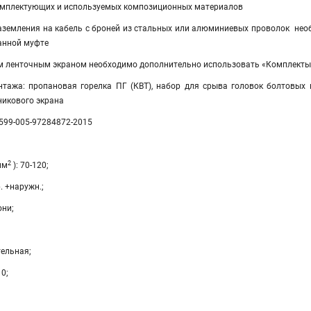
омплектующих и используемых композиционных материалов
аземления на кабель с броней из стальных или алюминиевых проволок не
анной муфте
м ленточным экраном необходимо дополнительно использовать «Комплект
тажа: пропановая горелка ПГ (КВТ), набор для срыва головок болтовых 
никового экрана
3599-005-97284872-2015
2
мм
): 70-120;
. +наружн.;
они;
тельная;
10;