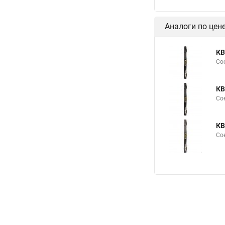
Аналоги по цен
КВ
Со
КВ
Со
КВ
Со