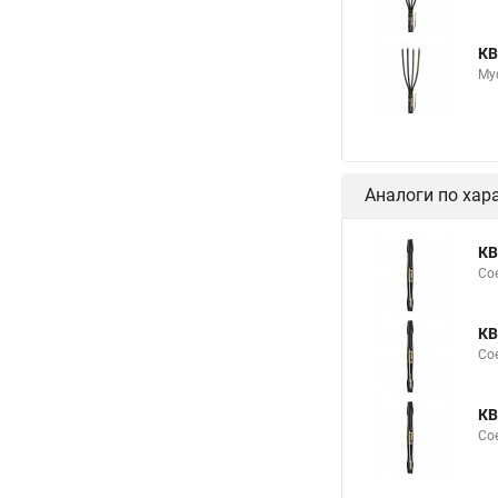
КВ
Му
Аналоги по хар
КВ
Со
КВ
Со
КВ
Со