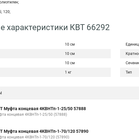
олиэтилен;
5; 120;
е характеристики КВТ 66292
10 см
Единиц
10 см
Кратно
10 см
Сечени
1 кг
Тип
ы
Т Муфта концевая 4КВНТп-1-25/50 57888
фта концевая 4КВНТп-1-25/50 (57888)
Т Муфта концевая 4КВНТп-1-70/120 57890
фта концевая 4КВНТп-1-70/120 (57890)