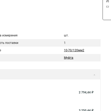
а измерения
шт.
сть поставки
1
е
10-70/120мм2
Муфта
2 794,44 ₽
3 250,44 ₽