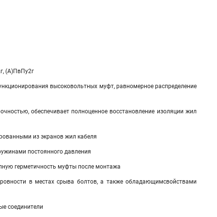
г, (А)ПвПу2г
функционирования высоковольтных муфт, равномерное распределение
рочностью, обеспечивает полноценное восстановление изоляции жил
рованными из экранов жил кабеля
ружинами постоянного давления
олную герметичность муфты после монтажа
ровности в местах срыва болтов, а также обладающимсвойствами
вые соединители