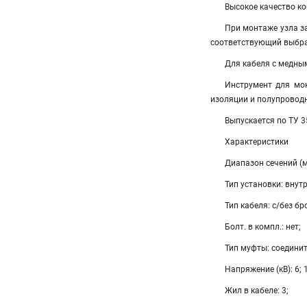
Высокое качество к
При монтаже узла з
соответствующий выбр
Для кабеля с медны
Инструмент для мон
изоляции и полупровод
Выпускается по ТУ 
Характеристики
Диапазон сечений (
Тип установки: внутр
Тип кабеля: с/без бр
Болт. в компл.: нет;
Тип муфты: соедини
Напряжение (кВ): 6; 
Жил в кабеле: 3;