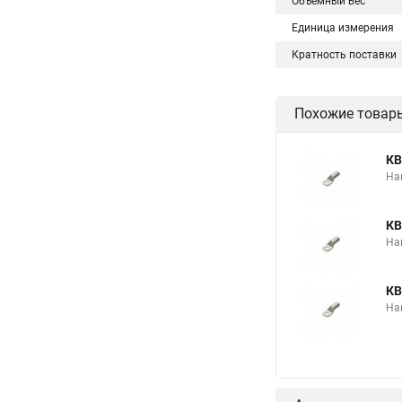
Объемный вес
Единица измерения
Кратность поставки
Похожие товар
КВ
На
КВ
На
КВ
На