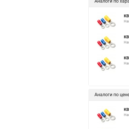
Аналоги по хар
КВ
На
КВ
На
КВ
На
Аналоги по цен
КВ
На