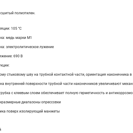
 сшитый полиэтилен.
яции: 105 °C
ка: медь марки М1
ка: электролитическое лужение
жение: 690 В
укции:
ому стыковому шву на трубной контактной части, ориентация наконечника в
 на внутренней поверхности трубной части наконечников увеличивают меха
рубка с клеевым слоем обеспечивает полную герметичность и антикоррозио
иразмерные диапазоны опрессовки
ника поверх изолирующей манжеты
й