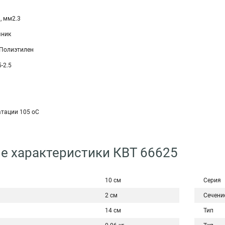
, мм2.3
чник
 Полиэтилен
-2.5
атации 105 оС
е характеристики КВТ 66625
10 см
Серия
2 см
Сечени
14 см
Тип