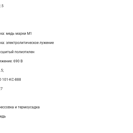
2.5
ка: медь марки М1
ка: электролитическое лужение
 сшитый полиэтилен
жение: 690 В
.5;
 101-KC-888
27
ессовка и термоусадка
едь