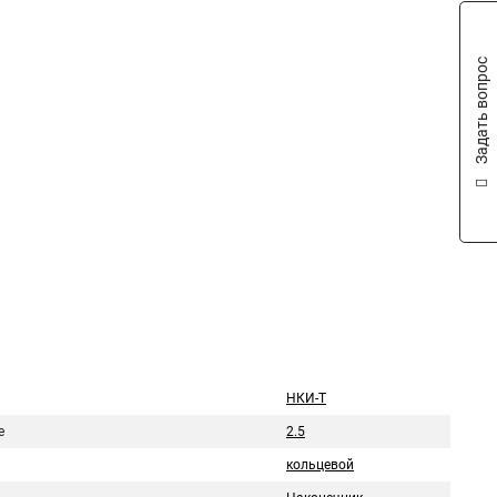
Задать вопрос
НКИ-Т
е
2.5
кольцевой