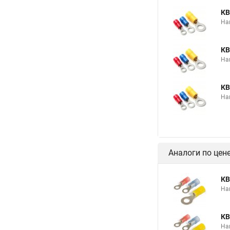
КВ
На
КВ
На
КВ
На
Аналоги по цен
КВ
На
КВ
На