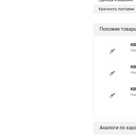
Единица измерения
Кратность поставки
Похожие товар
КВ
На
КВ
На
КВ
На
Аналоги по хар