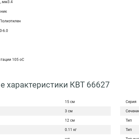
, мм3.4
чник
 Полиэтилен
0-6.0
атации 105 оС
е характеристики КВТ 66627
15 см
Серия
3 см
Сечени
12 см
Тип
0.11 кг
Тип