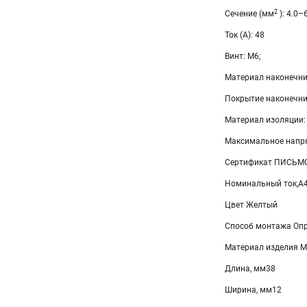
2
Сечение (мм
): 4.0–
Ток (А): 48
Винт: М6;
Материал наконечни
Покрытие наконечни
Материал изоляции:
Максимальное напря
Сертификат ПИСЬМО
Номинальный ток,А
Цвет Желтый
Способ монтажа Опр
Материал изделия М
Длина, мм38
Ширина, мм12