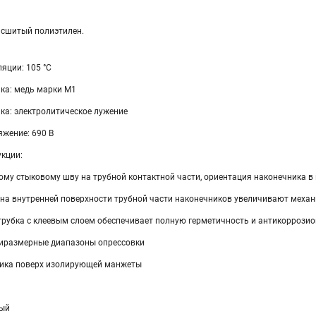
 сшитый полиэтилен.
яции: 105 °C
ка: медь марки М1
ка: электролитическое лужение
жение: 690 В
укции:
ому стыковому шву на трубной контактной части, ориентация наконечника в
 на внутренней поверхности трубной части наконечников увеличивают меха
рубка с клеевым слоем обеспечивает полную герметичность и антикоррозио
иразмерные диапазоны опрессовки
ника поверх изолирующей манжеты
тый