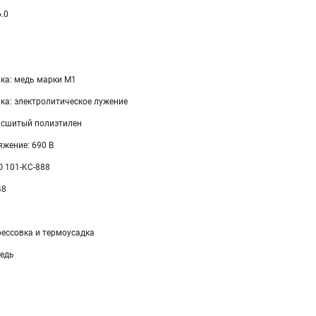
6.0
ка: медь марки М1
ка: электролитическое лужение
 сшитый полиэтилен
жение: 690 В
 101-KC-888
48
ессовка и термоусадка
едь