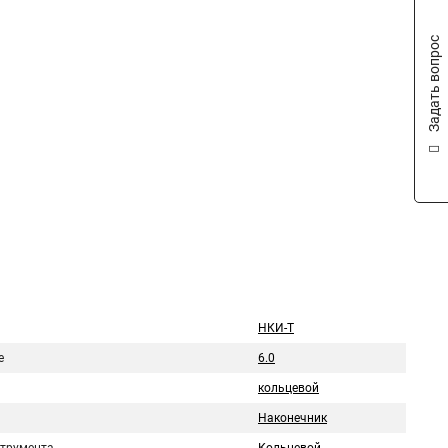
Задать вопрос
НКИ-Т
е
6.0
кольцевой
Наконечник