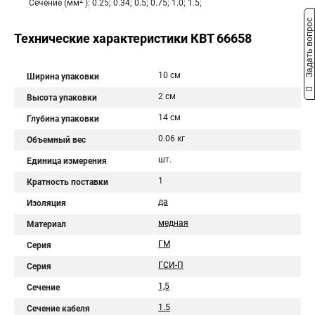
2
Сечение (мм
): 0.25; 0.34; 0.5; 0.75; 1.0; 1.5;
Задать вопрос
Технические характеристики КВТ 66658
10 см
Ширина упаковки
2 см
Высота упаковки
14 см
Глубина упаковки
0.06 кг
Объемный вес
шт.
Единица измерения
1
Кратность поставки
да
Изоляция
медная
Материал
ГМ
Серия
ГСИ-П
Серия
1,5
Сечение
1.5
Сечение кабеля