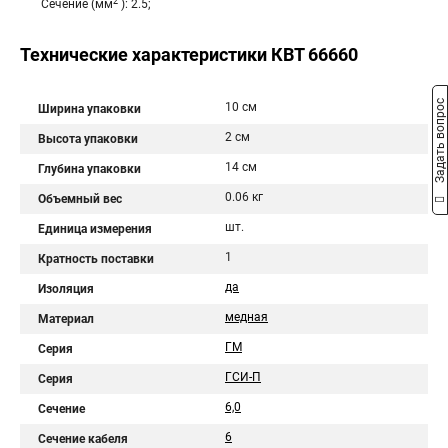
2
Сечение (мм
): 2.5;
Технические характеристики КВТ 66660
Задать вопрос
10 см
Ширина упаковки
2 см
Высота упаковки
14 см
Глубина упаковки
0.06 кг
Объемный вес
шт.
Единица измерения
1
Кратность поставки
да
Изоляция
медная
Материал
ГМ
Серия
ГСИ-П
Серия
6,0
Сечение
6
Сечение кабеля