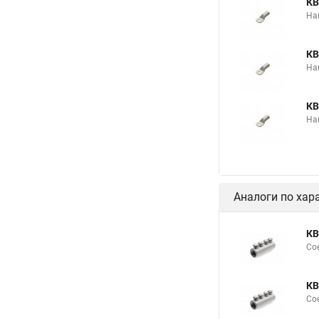
КВ
На
КВ
На
КВ
На
Аналоги по хар
КВ
Со
КВ
Со