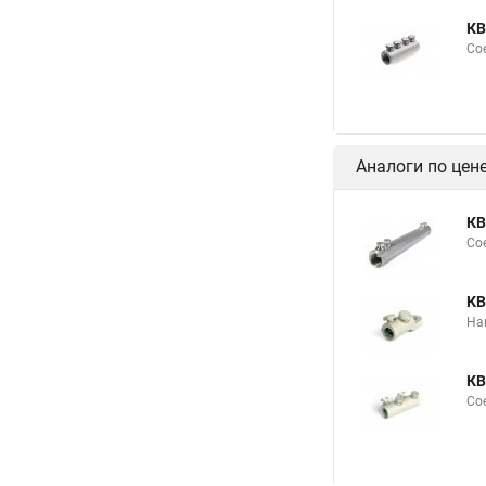
КВ
Со
Аналоги по цен
КВ
Со
КВ
На
КВ
Со