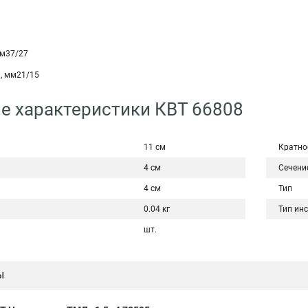
мм37/27
, мм21/15
е характеристики КВТ 66808
11 см
Кратно
4 см
Сечени
4 см
Тип
0.04 кг
Тип ин
шт.
ы