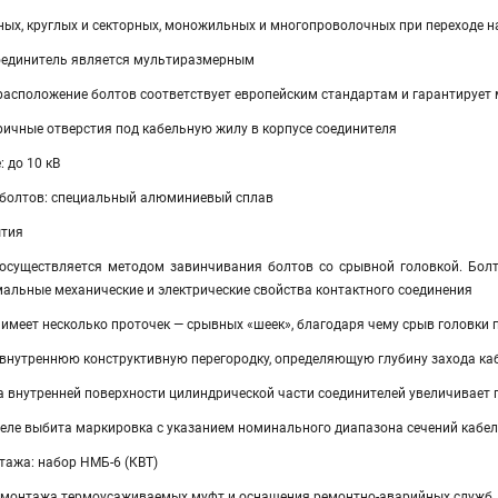
ых, круглых и секторных, моножильных и многопроволочных при переходе н
оединитель является мультиразмерным
 расположение болтов соответствует европейским стандартам и гарантирует
ичные отверстия под кабельную жилу в корпусе соединителя
 до 10 кВ
 болтов: специальный алюминиевый сплав
ытия
осуществляется методом завинчивания болтов со срывной головкой. Бол
альные механические и электрические свойства контактного соединения
имеет несколько проточек — срывных «шеек», благодаря чему срыв головки 
внутреннюю конструктивную перегородку, определяющую глубину захода к
а внутренней поверхности цилиндрической части соединителей увеличивает
еле выбита маркировка с указанием номинального диапазона сечений кабел
тажа: набор НМБ-6 (КВТ)
 монтажа термоусаживаемых муфт и оснащения ремонтно-аварийных служб