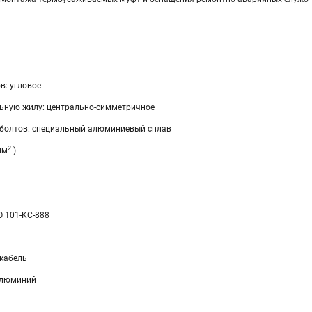
в: угловое
льную жилу: центрально-симметричное
 болтов: специальный алюминиевый сплав
2
мм
)
 101-KC-888
кабель
Алюминий