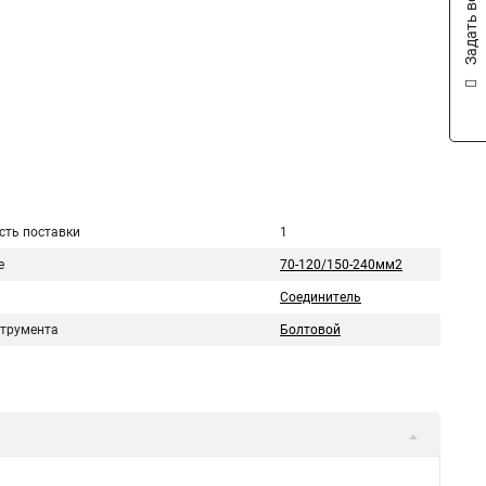
Задать вопрос
сть поставки
1
е
70-120/150-240мм2
Соединитель
струмента
Болтовой