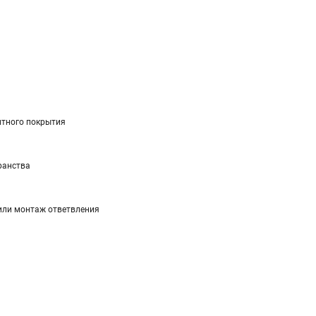
итного покрытия
ранства
 или монтаж ответвления