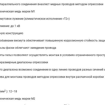
параллельного соединения внахлест медных проводов методом опрессовки
ехническая медь марки М1
смутовое лужение (климатическое исполнение «Т2»)
жение: до 1 кВ
ную конструкцию
добавками висмута обеспечивает повышенную коррозионную стойкость защ
льзы фаски облегчают заведение провода
ты гильз позволяют осуществлять монтаж в условиях ограниченного прост
иразмерные диапазоны опрессовки
ого диапазона возможно соединение в одну линию проводов разных сечений
ва для монтажа проводов методом опрессовки внутри распаячной коробки
2
(мм
): 12–18
ехническая медь марки М2