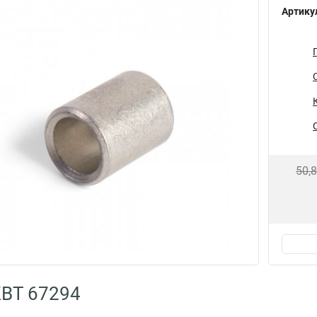
Артику
50,
КВТ 67294