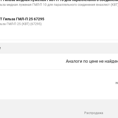
льза медная луженая ГМЛ-П 10 для параллельного соединения внахлест (КВТ)
Т Гильза ГМЛ-П 25 67295
льза ГМЛ-П 25 (КВТ) (67295)
е
Аналоги по цене не найде
Н
Распродажа