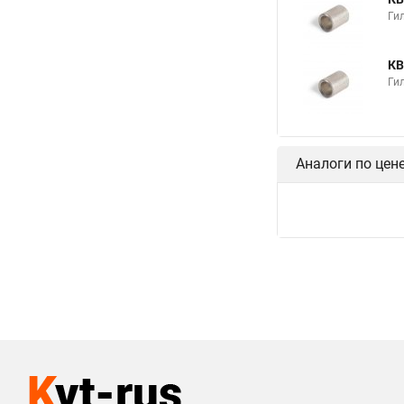
Ги
КВ
Ги
Аналоги по цен