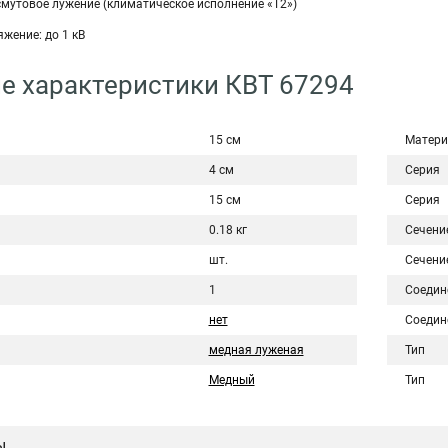
смутовое лужение (климатическое исполнение «Т2»)
жение: до 1 кВ
е характеристики КВТ 67294
15 см
Матери
4 см
Серия
15 см
Серия
0.18 кг
Сечени
шт.
Сечени
1
Соедин
нет
Соедин
медная луженая
Тип
Медный
Тип
ы