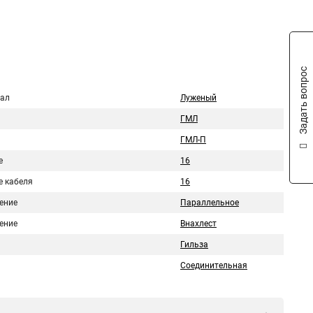
Задать вопрос
ал
Луженый
ГМЛ
ГМЛ-П
е
16
е кабеля
16
ение
Параллельное
ение
Внахлест
Гильза
Соединительная