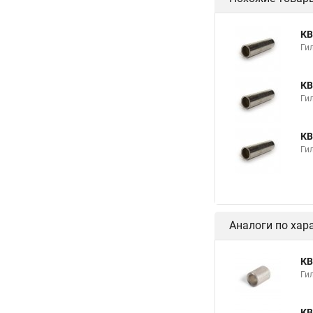
КВ
Гил
КВ
Гил
КВ
Гил
Аналоги по хар
КВ
Ги
КВ