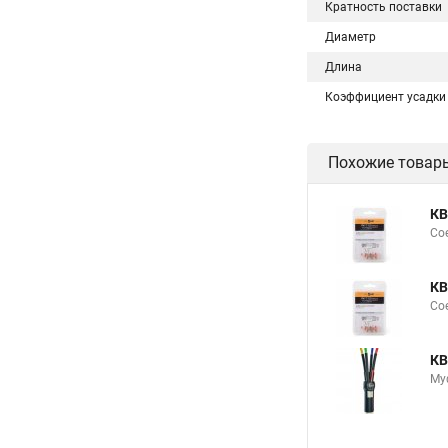
Кратность поставки
Диаметр
Длина
Коэффициент усадки
Похожие товар
КВ
Сое
КВ
Сое
КВ
Му