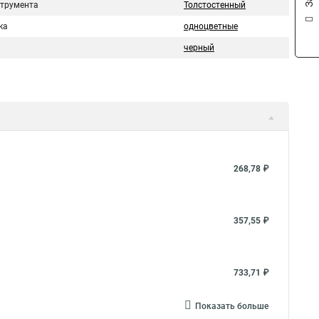
струмента
Толстостенный
ка
одноцветные
черный
268,78 ₽
357,55 ₽
733,71 ₽
Показать больше