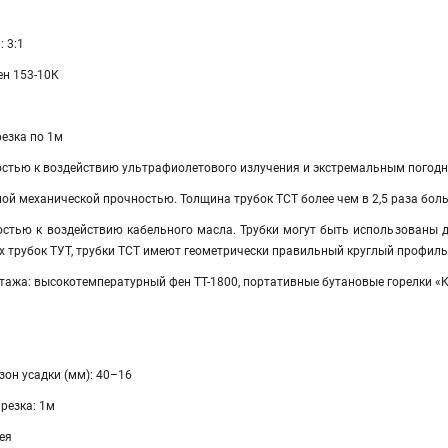
 3:1
ен 153-10К
езка по 1м
стью к воздействию ультрафиолетового излучения и экстремальным погод
й механической прочностью. Толщина трубок ТСТ более чем в 2,5 раза бол
стью к воздействию кабельного масла. Трубки могут быть использованы д
х трубок ТУТ, трубки ТСТ имеют геометрически правильный круглый профиль
тажа: высокотемпературный фен ТТ-1800, портативные бутановые горелки «К
он усадки (мм): 40–16
резка: 1м
ея