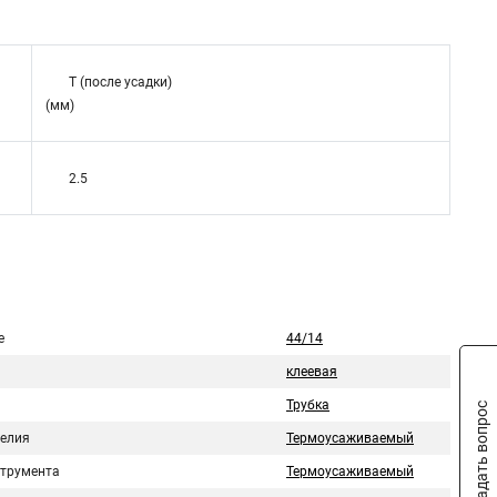
T (после усадки)
(мм)
2.5
е
44/14
клеевая
Трубка
Задать вопрос
делия
Термоусаживаемый
струмента
Термоусаживаемый