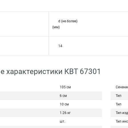
d (не более)
(мм)
14
е характеристики КВТ 67301
105 см
Сечени
6 см
Тип
10 см
Тип
1.26 кг
Тип из
шт.
Тип ин