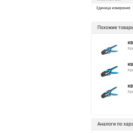
Единица измерения
Похожие товар
КВ
Кр
КВ
Кр
КВ
Кр
Аналоги по хар