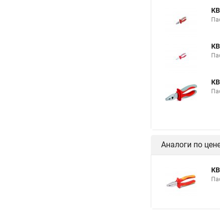
КВ
Па
КВ
Па
КВ
Па
Аналоги по цен
КВ
Па