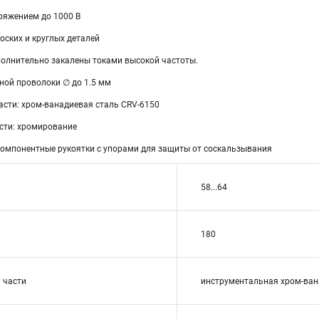
ряжением до 1000 В
оских и круглых деталей
олнительно закалены токами высокой частоты.
ной проволоки ∅ до 1.5 мм
асти: хром-ванадиевая сталь CRV-6150
сти: хромирование
омпонентные рукоятки с упорами для защиты от соскальзывания
58...64
180
 части
инструментальная хром-ван