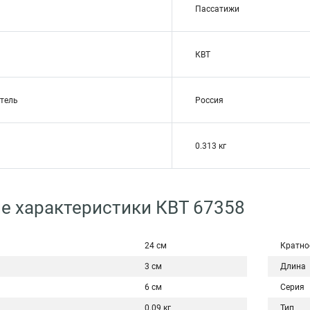
Пассатижи
КВТ
тель
Россия
0.313 кг
е характеристики КВТ 67358
24 см
Кратно
3 см
Длина
6 см
Серия
0.09 кг
Тип