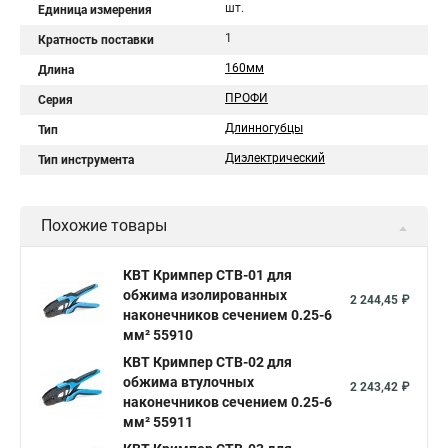
шт.
Единица измерения
1
Кратность поставки
160мм
Длина
ПРОФИ
Серия
Длинногубцы
Тип
Диэлектрический
Тип инструмента
Похожие товары
КВТ Кримпер CTB-01 для
обжима изолированных
2 244,45 ₽
наконечников сечением 0.25-6
мм² 55910
КВТ Кримпер CTB-02 для
обжима втулочных
2 243,42 ₽
наконечников сечением 0.25-6
мм² 55911