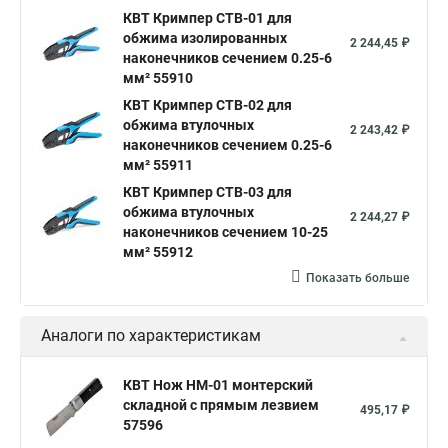
КВТ Кримпер CTB-01 для
обжима изолированных
2 244,45 ₽
наконечников сечением 0.25-6
мм² 55910
КВТ Кримпер CTB-02 для
обжима втулочных
2 243,42 ₽
наконечников сечением 0.25-6
мм² 55911
КВТ Кримпер CTB-03 для
обжима втулочных
2 244,27 ₽
наконечников сечением 10-25
мм² 55912
Показать больше
Аналоги по характеристикам
КВТ Нож НМ-01 монтерский
складной с прямым лезвием
495,17 ₽
57596