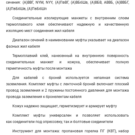
сечения: (А)ВВГ, NYM, NYY, (А)ПвВГ, (А)ВБбШв, (А)ВБВ, АВВБ, (А)ВВБГ,
(А)ПвБбШв, (А)ПвБбШп
Соединительные изолирующие манжеты с внутренним слоем
термоплавкого клея обеспечивают надежную и качественную
изоляцию мест соединения жил кабеля
Диапазон сечений в наименовании муфты указывает на диапазон
фазных жил кабеля
Термоплавкий клей, нанесенный на внутреннюю поверхность
соединительных манжет и кожуха, обеспечивает полную
герметичность муфты после монтажа
Для кабелей с броней используется непаяная система
заземления. Комплект муфты с ленточной броней включает плоский
провод заземления и 2 пружины постоянного давления для монтажа
провода заземления к бронелентам кабеля
Кожух надежно защищает, герметизирует и армирует муфту
Комплект муфты универсален и позволяет использовать
как соединители под опрессовку, так и болтовые соединители
Инструмент для монтажа: пропановая горелка ПГ (КВТ), набор