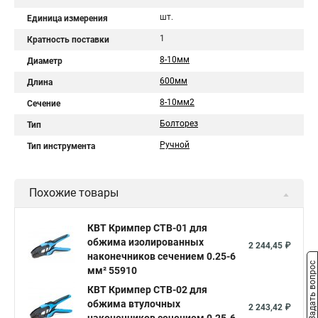
шт.
Единица измерения
1
Кратность поставки
8-10мм
Диаметр
600мм
Длина
8-10мм2
Сечение
Болторез
Тип
Ручной
Тип инструмента
Похожие товары
КВТ Кримпер CTB-01 для
обжима изолированных
2 244,45 ₽
наконечников сечением 0.25-6
Задать вопрос
мм² 55910
КВТ Кримпер CTB-02 для
обжима втулочных
2 243,42 ₽