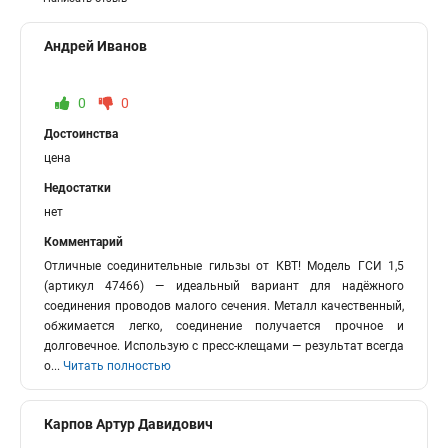
Андрей Иванов
0
0
Достоинства
цена
Недостатки
нет
Комментарий
Отличные соединительные гильзы от КВТ! Модель ГСИ 1,5
(артикул 47466) — идеальный вариант для надёжного
соединения проводов малого сечения. Металл качественный,
обжимается легко, соединение получается прочное и
долговечное. Использую с пресс-клещами — результат всегда
о
...
Читать полностью
Карпов Артур Давидович