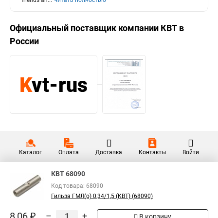
friends an
...
Читать полностью
Официальный поставщик компании
КВТ
в
России
Каталог
Оплата
Доставка
Контакты
Войти
КВТ 68090
Код товара: 68090
Гильза ГМЛ(о) 0,34/1,5 (КВТ) (68090)
8,06 ₽
–
+
В корзину