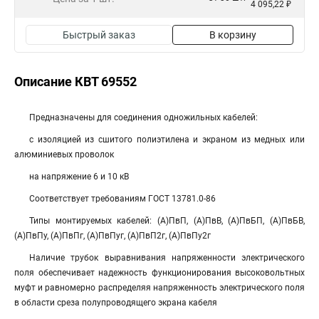
4 095,22 ₽
Быстрый заказ
В корзину
Описание КВТ 69552
Предназначены для соединения одножильных кабелей:
с изоляцией из сшитого полиэтилена и экраном из медных или
алюминиевых проволок
на напряжение 6 и 10 кВ
Соответствует требованиям ГОСТ 13781.0-86
Типы монтируемых кабелей: (А)ПвП, (А)ПвВ, (А)ПвБП, (А)ПвБВ,
(А)ПвПу, (А)ПвПг, (А)ПвПуг, (А)ПвП2г, (А)ПвПу2г
Наличие трубок выравнивания напряженности электрического
поля обеспечивает надежность функционирования высоковольтных
муфт и равномерно распределяя напряженность электрического поля
в области среза полупроводящего экрана кабеля