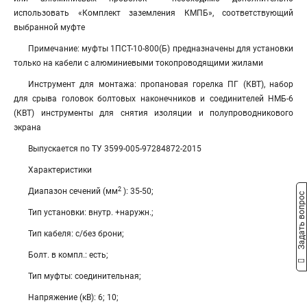
использовать «Комплект заземления КМПБ», соответствующий
выбранной муфте
Примечание: муфты 1ПСТ-10-800(Б) предназначены для установки
только на кабели с алюминиевыми токопроводящими жилами
Инструмент для монтажа: пропановая горелка ПГ (КВТ), набор
для срыва головок болтовых наконечников и соединителей НМБ-6
(КВТ) инструменты для снятия изоляции и полупроводникового
экрана
Выпускается по ТУ 3599-005-97284872-2015
Характеристики
2
Диапазон сечений (мм
): 35-50;
Задать вопрос
Тип установки: внутр. +наружн.;
Тип кабеля: с/без брони;
Болт. в компл.: есть;
Тип муфты: соединительная;
Напряжение (кВ): 6; 10;