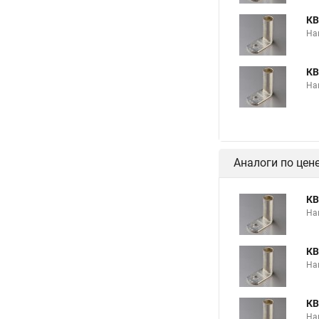
КВ
На
КВ
На
Аналоги по цен
КВ
На
КВ
На
КВ
На