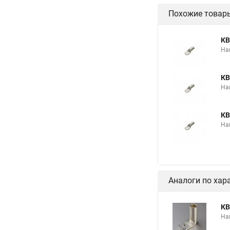
Похожие товар
КВ
На
КВ
На
КВ
На
Аналоги по хар
КВ
На