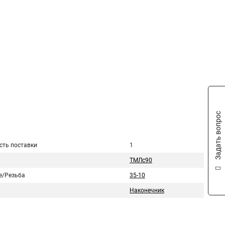
Задать вопрос
сть поставки
1
ТМЛс90
е/Резьба
35-10
Наконечник