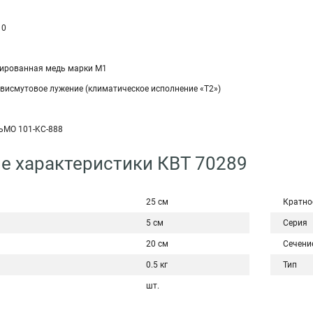
10
ированная медь марки М1
-висмутовое лужение (климатическое исполнение «Т2»)
ЬМО 101-KC-888
е характеристики КВТ 70289
25 см
Кратно
5 см
Серия
20 см
Сечени
0.5 кг
Тип
шт.