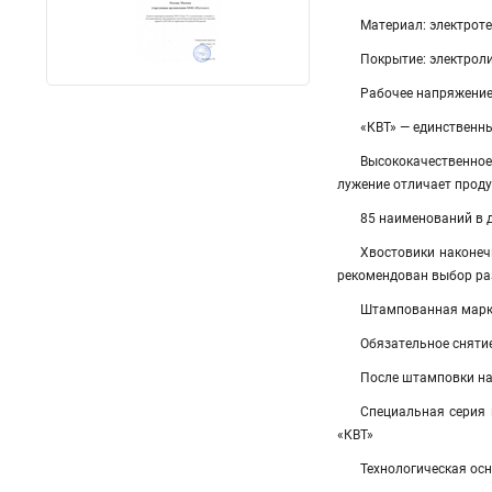
Материал: электрот
Покрытие: электроли
Рабочее напряжение:
«КВТ» — единственн
Высококачественно
лужение отличает прод
85 наименований в 
Хвостовики наконечн
рекомендован выбор ра
Штампованная марки
Обязательное сняти
После штамповки на
Специальная серия
«КВТ»
Технологическая ос