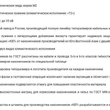
ехническая медь марки М2
тическое лужение (климатическое исполнение: «Т2»)
 до 35 кВ
ый завод в России, производящий полную линейку типоразмеров кабельных 
е лужение с легирующими добавками висмута гарантирует надежную защит
укцию «КВТ» от наконечников производителей из Юго-Восточной Азии с деш
двух видах климатического исполнения
иков по ГОСТ рассчитаны на кабели и провода 5-го и 6-го классов гибкост
змеров наконечников по специальной таблице
ровка типоразмера и логотипа производителя на каждом наконечнике
е фаски и галтовочная операция исключают наличие заусенцев и облегчают 
конечники подвергаются отжигу для повышения пластичности материала
 высокоточных матриц для опрессовки наконечников и гильз по ГОСТ MW-
настка и штампы для производства наконечников «КВТ» разрабатываются и 