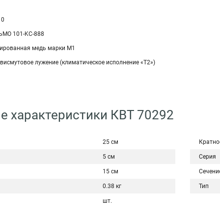
10
ЬМО 101-KC-888
ированная медь марки М1
-висмутовое лужение (климатическое исполнение «Т2»)
е характеристики КВТ 70292
25 см
Кратно
5 см
Серия
15 см
Сечени
0.38 кг
Тип
шт.