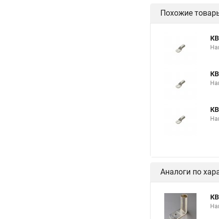
Похожие товар
КВ
На
КВ
На
КВ
На
Аналоги по хар
КВ
На