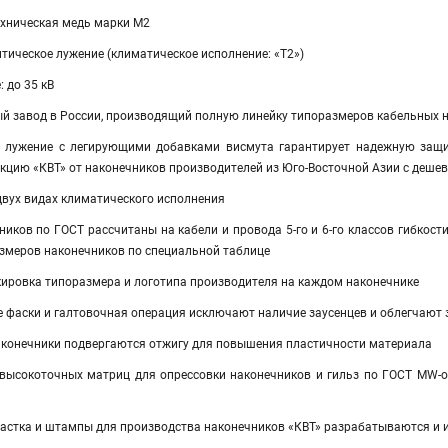
ехническая медь марки М2
тическое лужение (климатическое исполнение: «Т2»)
 до 35 кВ
ый завод в России, производящий полную линейку типоразмеров кабельных 
е лужение с легирующими добавками висмута гарантирует надежную защит
укцию «КВТ» от наконечников производителей из Юго-Восточной Азии с деш
двух видах климатического исполнения
иков по ГОСТ рассчитаны на кабели и провода 5-го и 6-го классов гибкост
змеров наконечников по специальной таблице
ровка типоразмера и логотипа производителя на каждом наконечнике
е фаски и галтовочная операция исключают наличие заусенцев и облегчают 
конечники подвергаются отжигу для повышения пластичности материала
 высокоточных матриц для опрессовки наконечников и гильз по ГОСТ MW-
настка и штампы для производства наконечников «КВТ» разрабатываются и 