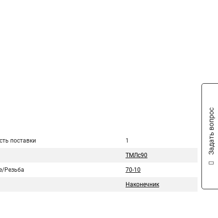
Задать вопрос
сть поставки
1
ТМЛс90
е/Резьба
70-10
Наконечник