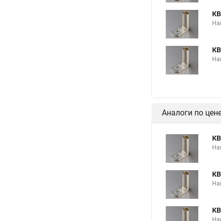
КВ
На
КВ
На
Аналоги по цен
КВ
На
КВ
На
КВ
На