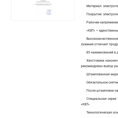
Материал: электрот
Покрытие: электроли
Рабочее напряжение:
«КВТ» — единственн
Высококачественно
лужение отличает прод
85 наименований в 
Хвостовики наконечн
рекомендован выбор ра
Штампованная марки
Обязательное сняти
После штамповки на
Специальная серия
«КВТ»
Технологическая ос