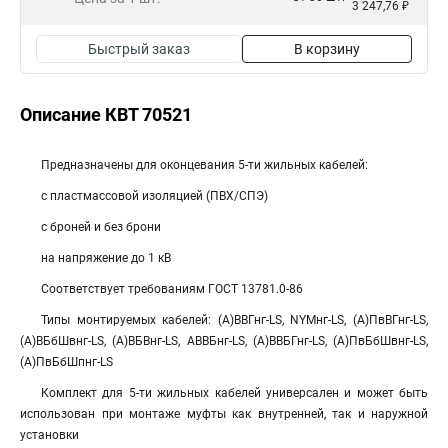
3 247,76 ₽
Быстрый заказ
В корзину
Описание КВТ 70521
Предназначены для оконцевания 5-ти жильных кабелей:
с пластмассовой изоляцией (ПВХ/СПЭ)
с броней и без брони
на напряжение до 1 кВ
Соответствует требованиям ГОСТ 13781.0-86
Типы монтируемых кабелей: (А)ВВГнг-LS, NYMнг-LS, (А)ПвВГнг-LS,
(А)ВБбШвнг-LS, (А)ВБВнг-LS, АВВБнг-LS, (А)ВВБГнг-LS, (А)ПвБбШвнг-LS,
(А)ПвБбШпнг-LS
Комплект для 5-ти жильных кабелей универсален и может быть
использован при монтаже муфты как внутренней, так и наружной
установки