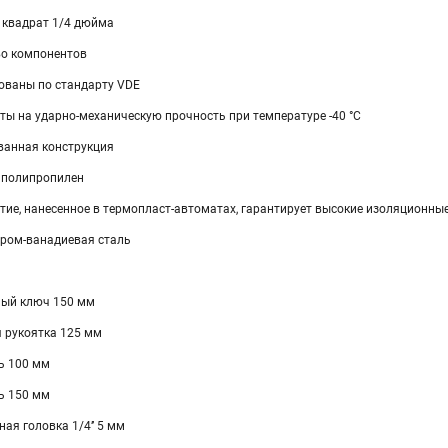
 квадрат 1/4 дюйма
во компонентов
ваны по стандарту VDE
ты на ударно-механическую прочность при температуре -40 °C
ванная конструкция
 полипропилен
ие, нанесенное в термопласт-автоматах, гарантирует высокие изоляционны
ром-ванадиевая сталь
ный ключ 150 мм
я рукоятка 125 мм
ь 100 мм
ь 150 мм
ая головка 1/4’’ 5 мм