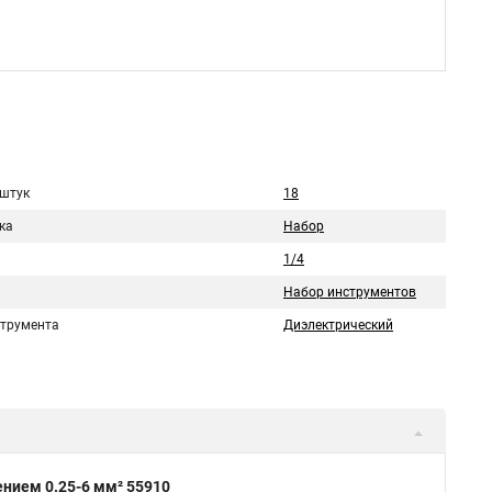
 штук
18
ка
Набор
1/4
Набор инструментов
струмента
Диэлектрический
нием 0.25-6 мм² 55910