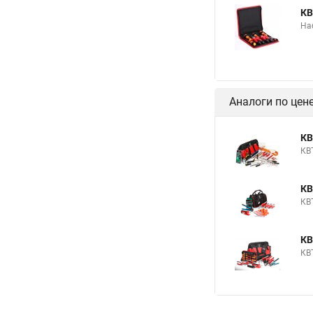
КВ
На
Аналоги по цен
КВ
КВ
КВ
КВ
КВ
КВ