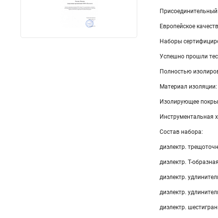
Присоединительный
Европейское качест
Наборы сертифициро
Успешно прошли тес
Полностью изолиро
Материал изоляции:
Изолирующее покрыт
Инструментальная х
Состав набора:
диэлектр. трещоточ
диэлектр. Т-образна
диэлектр. удлинител
диэлектр. удлинител
диэлектр. шестигранн