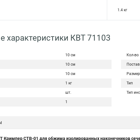
1.4 кг
е характеристики КВТ 71103
10 см
Кол-во
10 см
Постав
10 см
Размер
1 кг
Тип
шт.
Тип ин
1
ы
Т Кримпер CTB-01 для обжима изолированных наконечников сече