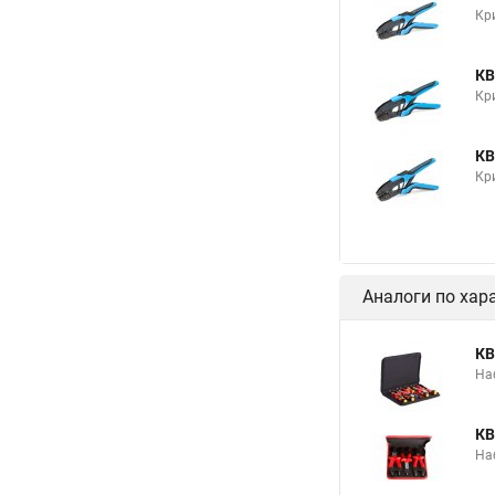
Кр
КВ
Кр
КВ
Кр
Аналоги по хар
КВ
На
КВ
На