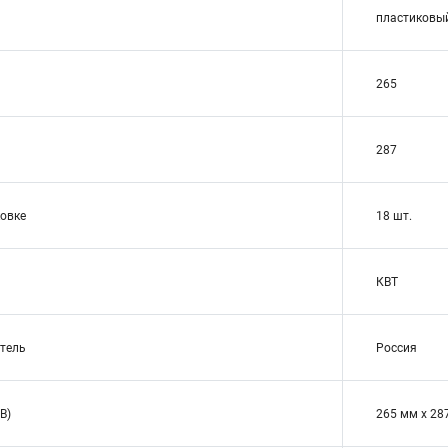
пластиковый
265
287
ковке
18 шт.
КВТ
тель
Россия
В)
265 мм x 28