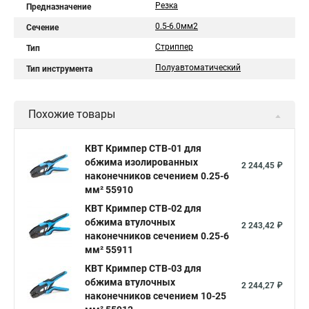
Резка
Предназначение
0.5-6.0мм2
Сечение
Стриппер
Тип
Полуавтоматический
Тип инструмента
Похожие товары
КВТ Кримпер CTB-01 для
обжима изолированных
2 244,45 ₽
наконечников сечением 0.25-6
мм² 55910
КВТ Кримпер CTB-02 для
обжима втулочных
2 243,42 ₽
наконечников сечением 0.25-6
мм² 55911
КВТ Кримпер CTB-03 для
обжима втулочных
2 244,27 ₽
наконечников сечением 10-25