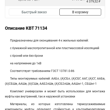
4 379,52 ₽
Быстрый заказ
В корзину
Описание КВТ 71134
Предназначены для оконцевания 4-х жильных кабелей:
с бумажной маслопропитанной или пластмассовой изоляцией
с броней или без брони
на напряжение до 1кВ
Соответствует требованиям ГОСТ 13781.0-86
Типы монтируемых кабелей: ААБл, (А)СБл, (А)СБГ, ААГ, (А)СГ, ААБв,
(А)СБШв, ААШв, (А)СШв, ААБ2лШв, (А)СБ2лШв, ААШнг-1, СБШнг-1
Комплект универсален и может быть использован для монтажа
муфты как внутренней, так и наружной установки
Материалы, из которых изготовлены термоусаживаемые
компоненты муфты, обладают стойкостью к ультрафиолетовому