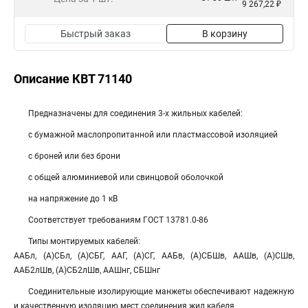
9 267,22 ₽
Быстрый заказ
В корзину
Описание КВТ 71140
Предназначены для соединения 3-х жильных кабелей:
с бумажной маслопропитанной или пластмассовой изоляцией
с броней или без брони
с общей алюминиевой или свинцовой оболочкой
на напряжение до 1 кВ
Соответствует требованиям ГОСТ 13781.0-86
Типы монтируемых кабелей:
ААБл, (А)СБл, (А)СБГ, ААГ, (А)СГ, ААБв, (А)СБШв, ААШв, (А)СШв,
ААБ2лШв, (А)СБ2лШв, ААШнг, СБШнг
Соединительные изолирующие манжеты обеспечивают надежную
и качественную изоляцию мест соединения жил кабеля