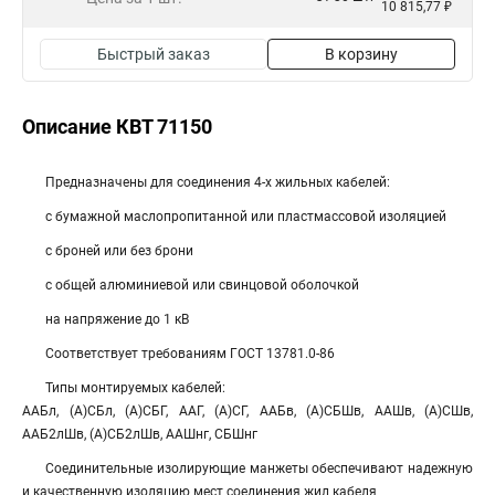
10 815,77 ₽
Быстрый заказ
В корзину
Описание КВТ 71150
Предназначены для соединения 4-х жильных кабелей:
с бумажной маслопропитанной или пластмассовой изоляцией
с броней или без брони
с общей алюминиевой или свинцовой оболочкой
на напряжение до 1 кВ
Соответствует требованиям ГОСТ 13781.0-86
Типы монтируемых кабелей:
ААБл, (А)СБл, (А)СБГ, ААГ, (А)СГ, ААБв, (А)СБШв, ААШв, (А)СШв,
ААБ2лШв, (А)СБ2лШв, ААШнг, СБШнг
Соединительные изолирующие манжеты обеспечивают надежную
и качественную изоляцию мест соединения жил кабеля