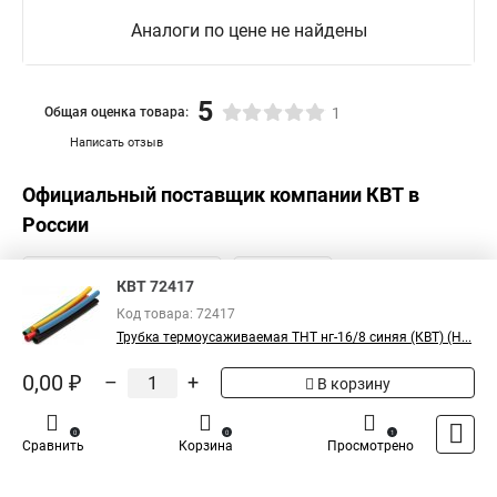
Аналоги по цене не найдены
5
Общая оценка товара:
1
Написать отзыв
Официальный поставщик компании
КВТ
в
России
КВТ 72417
Код товара: 72417
Трубка термоусаживаемая ТНТ нг-16/8 синяя (КВТ) (Н...
0,00 ₽
–
+
В корзину
0
0
1
Сравнить
Корзина
Просмотрено
Каталог
Оплата
Доставка
Контакты
Войти