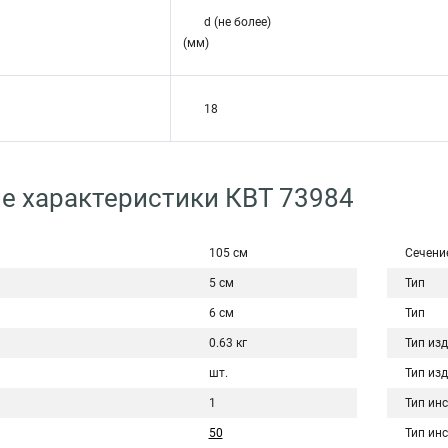
d (не более)
(мм)
18
е характеристики КВТ 73984
105 см
Сечени
5 см
Тип
6 см
Тип
0.63 кг
Тип из
шт.
Тип из
1
Тип ин
50
Тип ин