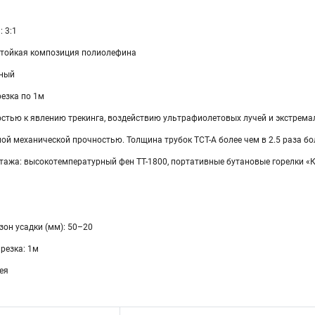
 3:1
стойкая композиция полиолефина
сный
езка по 1м
стью к явлению трекинга, воздействию ультрафиолетовых лучей и экстрем
й механической прочностью. Толщина трубок ТСТ-А более чем в 2.5 раза б
тажа: высокотемпературный фен ТТ-1800, портативные бутановые горелки «К
он усадки (мм): 50–20
резка: 1м
ея