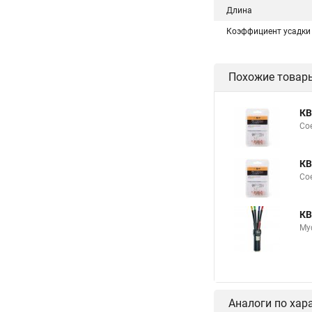
Длина
Коэффициент усадки
Похожие товар
КВ
Сое
КВ
Сое
КВ
Му
Аналоги по хар