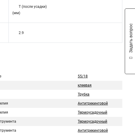
T (после усадки)
(мм)
Задать вопрос
2.9
е
55/18
клеевая
Трубка
делия
Антитрекинговой
делия
Термоусадочный
струмента
Термоусадочный
струмента
Антитрекинговой