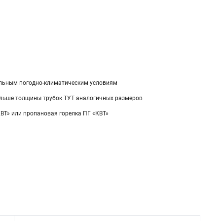
альным погодно-климатическим условиям
ольше толщины трубок ТУТ аналогичных размеров
ВТ» или пропановая горелка ПГ «КВТ»