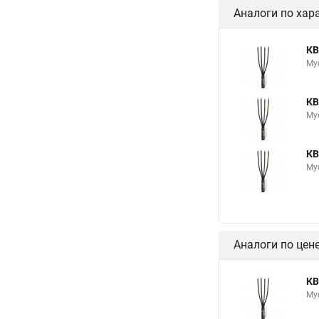
Аналоги по хар
КВ
Му
КВ
Му
КВ
Му
Аналоги по цен
КВ
Му