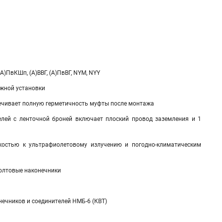
А)ПвКШп, (А)ВВГ, (А)ПвВГ, NYM, NYY
ужной установки
печивает полную герметичность муфты после монтажа
елей с ленточной броней включает плоский провод заземления и 1
костью к ультрафиолетовому излучению и погодно-климатическим
болтовые наконечники
нечников и соединителей НМБ-6 (КВТ)