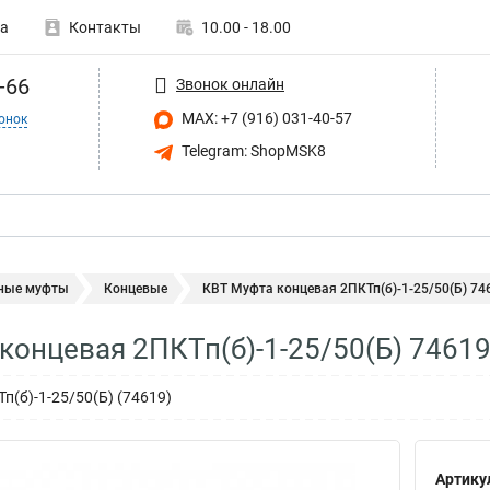
а
Контакты
10.00 - 18.00
-66
Звонок онлайн
MAX: +7 (916) 031-40-57
онок
Telegram: ShopMSK8
ные муфты
Концевые
КВТ Муфта концевая 2ПКТп(б)-1-25/50(Б) 74
концевая 2ПКТп(б)-1-25/50(Б) 7461
п(б)-1-25/50(Б) (74619)
Артику