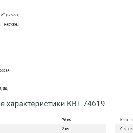
2
мм
): 25-50;
. +наружн.;
;
совая;
;
5; 50;
е характеристики КВТ 74619
78 см
Кратно
2 см
Сечени