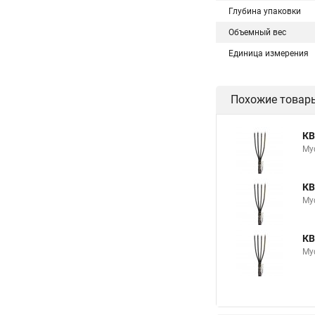
Глубина упаковки
Объемный вес
Единица измерения
Похожие товар
КВ
Му
КВ
Му
КВ
Му