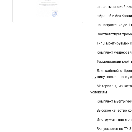
с пластмассовой из
с броней и без брони
на напряжение до 1 
Соответствует треб
Типы монтируемых ка
Комплект универсал
Термоплавкий клей,
Для кабелей с брон
пружину постоянного д
Материалы, из кот
условиям
Комплект муфты унив
Высокое качество к
Инструмент для монт
Выпускается по ТУ 