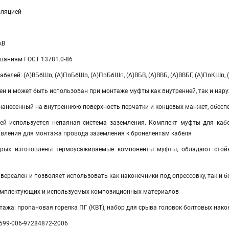
оляцией
кВ
ованиям ГОСТ 13781.0-86
белей: (А)ВБбШв, (А)ПвБбШв, (А)ПвБбШп, (А)ВБВ, (А)ВВБ, (А)ВВБГ, (А)ПвКШв, (
ен и может быть использован при монтаже муфты как внутренней, так и нар
 нанесенный на внутреннюю поверхность перчатки и концевых манжет, обес
ей используется непаяная система заземления. Комплект муфты для каб
авления для монтажа провода заземления к бронелентам кабеля
орых изготовлены термоусаживаемые компоненты муфты, обладают стой
ерсален и позволяет использовать как наконечники под опрессовку, так и 
омплектующих и используемых композиционных материалов
ажа: пропановая горелка ПГ (КВТ), набор для срыва головок болтовых нако
3599-006-97284872-2006