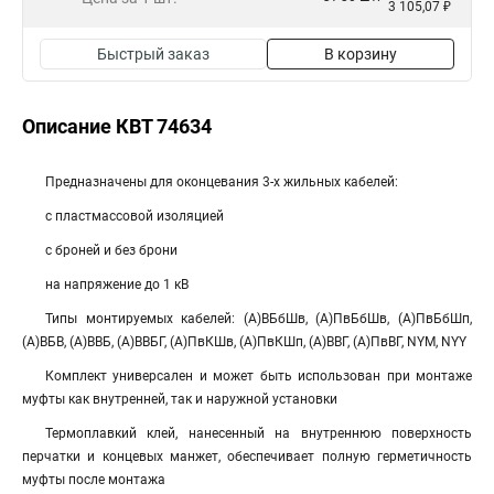
3 105,07 ₽
Быстрый заказ
В корзину
Описание КВТ 74634
Предназначены для оконцевания 3-х жильных кабелей:
с пластмассовой изоляцией
с броней и без брони
на напряжение до 1 кВ
Типы монтируемых кабелей: (А)ВБбШв, (А)ПвБбШв, (А)ПвБбШп,
(А)ВБВ, (А)ВВБ, (А)ВВБГ, (А)ПвКШв, (А)ПвКШп, (А)ВВГ, (А)ПвВГ, NYM, NYY
Комплект универсален и может быть использован при монтаже
муфты как внутренней, так и наружной установки
Термоплавкий клей, нанесенный на внутреннюю поверхность
перчатки и концевых манжет, обеспечивает полную герметичность
муфты после монтажа