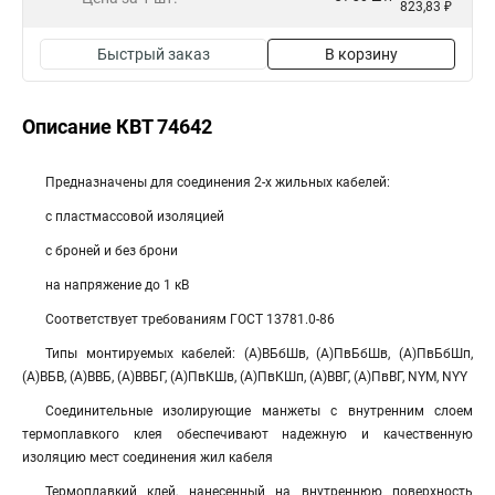
823,83 ₽
Быстрый заказ
В корзину
Описание КВТ 74642
Предназначены для соединения 2-х жильных кабелей:
с пластмассовой изоляцией
с броней и без брони
на напряжение до 1 кВ
Соответствует требованиям ГОСТ 13781.0-86
Типы монтируемых кабелей: (А)ВБбШв, (А)ПвБбШв, (А)ПвБбШп,
(А)ВБВ, (А)ВВБ, (А)ВВБГ, (А)ПвКШв, (А)ПвКШп, (А)ВВГ, (А)ПвВГ, NYM, NYY
Соединительные изолирующие манжеты с внутренним слоем
термоплавкого клея обеспечивают надежную и качественную
изоляцию мест соединения жил кабеля
Термоплавкий клей, нанесенный на внутреннюю поверхность