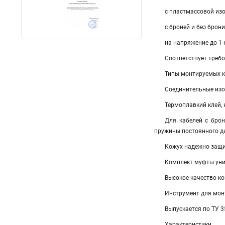
с пластмассовой из
с броней и без брони
на напряжение до 1 
Соответствует треб
Типы монтируемых ка
Соединительные изо
Термоплавкий клей,
Для кабелей с брон
пружины постоянного д
Кожух надежно защи
Комплект муфты унив
Высокое качество к
Инструмент для монт
Выпускается по ТУ 
Характеристики