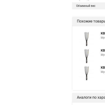
Объемный вес
Похожие товар
КВ
Му
КВ
Му
КВ
Му
Аналоги по хар