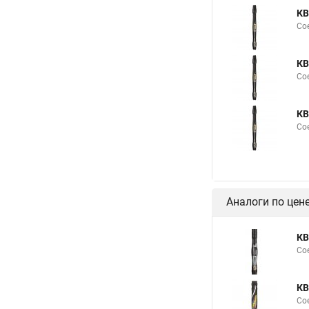
КВ
Со
КВ
Со
КВ
Со
Аналоги по цен
КВ
Со
КВ
Со