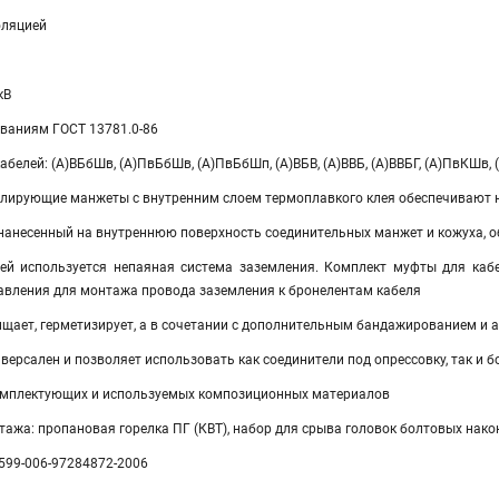
оляцией
кВ
ованиям ГОСТ 13781.0-86
белей: (А)ВБбШв, (А)ПвБбШв, (А)ПвБбШп, (А)ВБВ, (А)ВВБ, (А)ВВБГ, (А)ПвКШв, (
лирующие манжеты с внутренним слоем термоплавкого клея обеспечивают 
 нанесенный на внутреннюю поверхность соединительных манжет и кожуха, 
ей используется непаяная система заземления. Комплект муфты для каб
авления для монтажа провода заземления к бронелентам кабеля
щает, герметизирует, а в сочетании с дополнительным бандажированием и 
ерсален и позволяет использовать как соединители под опрессовку, так и 
омплектующих и используемых композиционных материалов
ажа: пропановая горелка ПГ (КВТ), набор для срыва головок болтовых нако
3599-006-97284872-2006