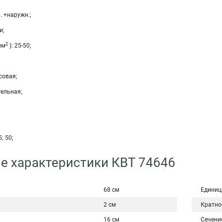
. +наружн.;
и;
2
мм
): 25-50;
совая;
тельная;
5; 50;
е характеристики КВТ 74646
68 см
Единиц
2 см
Кратно
16 см
Сечени