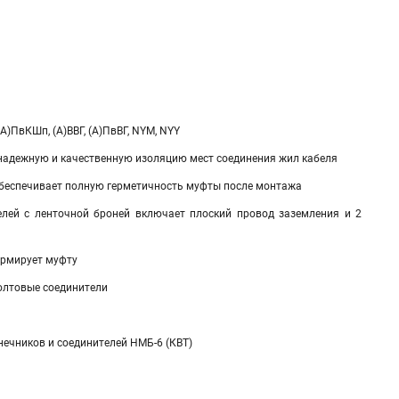
А)ПвКШп, (А)ВВГ, (А)ПвВГ, NYM, NYY
надежную и качественную изоляцию мест соединения жил кабеля
обеспечивает полную герметичность муфты после монтажа
елей с ленточной броней включает плоский провод заземления и 2
армирует муфту
болтовые соединители
нечников и соединителей НМБ-6 (КВТ)