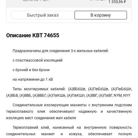
1 350,96 ₽
Быстрый заказ
В корзину
Описание КВТ 74655
Предназначены для соединения 3-х жильных кабелей:
с пластмассовой изоляцией
с броней и без брони
на напряжение до 1 кВ
Типы монтируемых кабелей: (А)ВБбШв, (А)ПвБбШв, (А)ПвБбШп,
(А)ВБВ, (А)ВВБ, (А)ВВБГ, (А)ПвКШв, (А)ПвКШп, (А)ВВГ, (А)ПвВГ, NYM, NYY
Соединительные изолирующие манжеты с внутренним подслоем
термоплавкого клея обеспечивают надежную и качественную
изоляцию мест соединения жил кабеля
Термоплавкий клей, нанесенный на внутреннюю поверхность
соединительных манжет и кожуха, обеспечивает полную