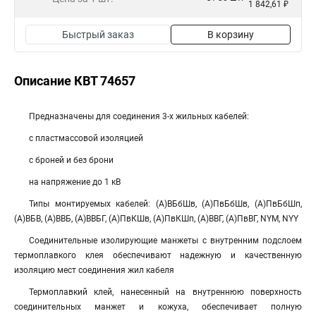
1 842,61 ₽
Быстрый заказ
В корзину
Описание КВТ 74657
Предназначены для соединения 3-х жильных кабелей:
с пластмассовой изоляцией
с броней и без брони
на напряжение до 1 кВ
Типы монтируемых кабелей: (А)ВБбШв, (А)ПвБбШв, (А)ПвБбШп,
(А)ВБВ, (А)ВВБ, (А)ВВБГ, (А)ПвКШв, (А)ПвКШп, (А)ВВГ, (А)ПвВГ, NYM, NYY
Соединительные изолирующие манжеты с внутренним подслоем
термоплавкого клея обеспечивают надежную и качественную
изоляцию мест соединения жил кабеля
Термоплавкий клей, нанесенный на внутреннюю поверхность
соединительных манжет и кожуха, обеспечивает полную