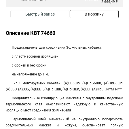
2 666,49 ₽
Быстрый заказ
В корзину
Описание КВТ 74660
Предназначены для соединения 3-х жильных кабелей:
с пластмассовой изоляцией
с броней и без брони
на напряжение до 1 кВ
Типы монтируемых кабелей: (А)ВБбШв, (А)ПвБбШв, (А)ПвБбШп,
(А)ВБВ, (А)ВВБ, (А)ВВБГ, (А)ПвКШв, (А)ПвКШп, (А)ВВГ, (А)ПвВГ, NYM, NYY
Соединительные изолирующие манжеты с внутренним подслоем
термоплавкого клея обеспечивают надежную и качественную
изоляцию мест соединения жил кабеля
Термоплавкий клей, нанесенный на внутреннюю поверхность
соединительных манжет и кожуха, обеспечивает полную