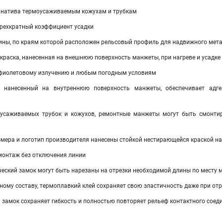
рнатива термоусаживаемым кожухам и трубкам
рехкратный коэффициент усадки
ны, по краям которой расположен рельсовый профиль для надвижного мета
раска, нанесенная на внешнюю поверхность манжеты, при нагреве и усадке 
афиолетовому излучению и любым погодным условиям
, нанесенный на внутреннюю поверхность манжеты, обеспечивает ад
оусаживаемых трубок и кожухов, ремонтные манжеты могут быть смонти
мера и логотип производителя нанесены стойкой нестирающейся краской н
монтаж без отключения линии
еский замок могут быть нарезаны на отрезки необходимой длины по месту 
ному составу, термоплавкий клей сохраняет свою эластичность даже при от
 замок сохраняет гибкость и полностью повторяет рельеф контактного соед