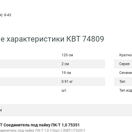
): 8-43
е характеристики КВТ 74809
120 см
Кратно
2 см
Серия
19 см
Сечени
0.91 кг
Тип
шт.
Тип из
ы
Т Соединитель под пайку ПК-Т 1,0 75351
динитель под пайку ПК-Т 1,0 (10шт.) (КВТ) (75351)