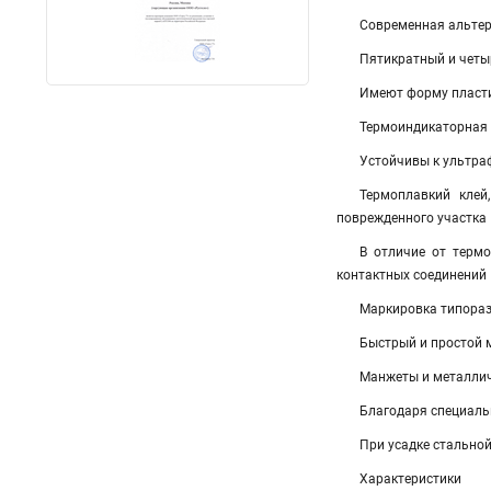
Современная альте
Пятикратный и четы
Имеют форму пласти
Термоиндикаторная к
Устойчивы к ультр
Термоплавкий клей
поврежденного участка
В отличие от терм
контактных соединений
Маркировка типораз
Быстрый и простой 
Манжеты и металлич
Благодаря специаль
При усадке стальной
Характеристики