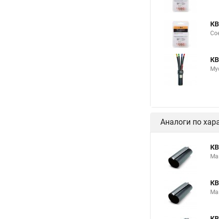
КВ
Сое
КВ
Му
Аналоги по хар
КВ
Ма
КВ
Ма
КВ