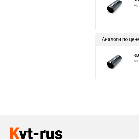
Ма
Аналоги по цен
КВ
Ма