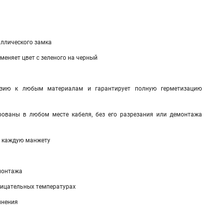
ллического замка
меняет цвет с зеленого на черный
гезию к любым материалам и гарантирует полную герметизацию
рованы в любом месте кабеля, без его разрезания или демонтажа
а каждую манжету
монтажа
рицательных температурах
инения