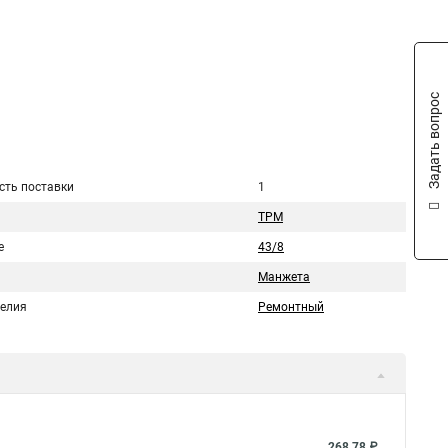
Задать вопрос
сть поставки
1
ТРМ
е
43/8
Манжета
делия
Ремонтный
268,78 ₽