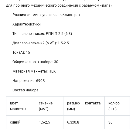
для прочного механического соединения с разъемом «папа»
Розничная мини-упаковка в блистерах
Характеристики
Тип наконечников: РПИ-П 2.5-(6.3)
2
Диапазон сечений (мм
): 1.5-2.5
Ток (А): 15
Общее кол-во в наборе: 30
Материал манжеты: ПВХ
Напряжение: 690В
Состав набора
цвет
сечение
размер контакта
кол-во
2
манжеты
(мм
)
(мм)
(шт.)
синий
1.5-2.5
6.3х0.8
30