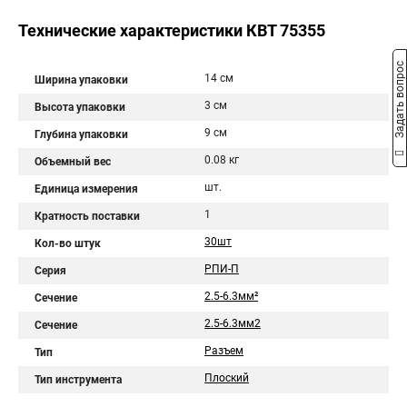
Технические характеристики КВТ 75355
Задать вопрос
14 см
Ширина упаковки
3 см
Высота упаковки
9 см
Глубина упаковки
0.08 кг
Объемный вес
шт.
Единица измерения
1
Кратность поставки
30шт
Кол-во штук
РПИ-П
Серия
2.5-6.3мм²
Сечение
2.5-6.3мм2
Сечение
Разъем
Тип
Плоский
Тип инструмента