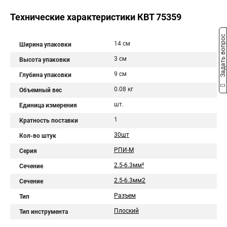
Технические характеристики КВТ 75359
Задать вопрос
14 см
Ширина упаковки
3 см
Высота упаковки
9 см
Глубина упаковки
0.08 кг
Объемный вес
шт.
Единица измерения
1
Кратность поставки
30шт
Кол-во штук
РПИ-М
Серия
2.5-6.3мм²
Сечение
2.5-6.3мм2
Сечение
Разъем
Тип
Плоский
Тип инструмента