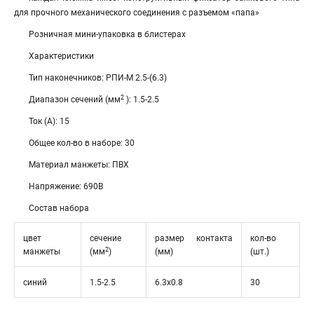
для прочного механического соединения с разъемом «папа»
Розничная мини-упаковка в блистерах
Характеристики
Тип наконечников: РПИ-М 2.5-(6.3)
2
Диапазон сечений (мм
): 1.5-2.5
Ток (А): 15
Общее кол-во в наборе: 30
Материал манжеты: ПВХ
Напряжение: 690В
Состав набора
цвет
сечение
размер контакта
кол-во
2
манжеты
(мм
)
(мм)
(шт.)
синий
1.5-2.5
6.3х0.8
30