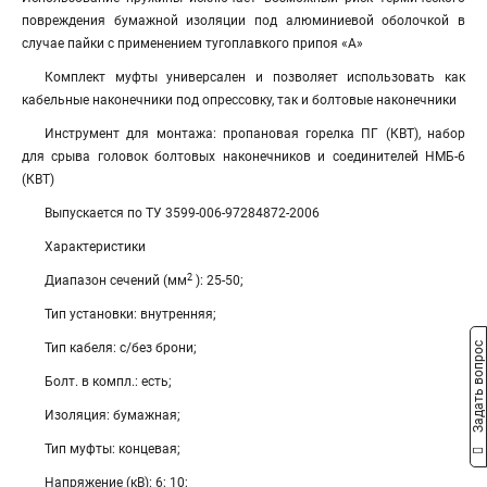
повреждения бумажной изоляции под алюминиевой оболочкой в
случае пайки с применением тугоплавкого припоя «А»
Комплект муфты универсален и позволяет использовать как
кабельные наконечники под опрессовку, так и болтовые наконечники
Инструмент для монтажа: пропановая горелка ПГ (КВТ), набор
для срыва головок болтовых наконечников и соединителей НМБ-6
(КВТ)
Выпускается по ТУ 3599-006-97284872-2006
Характеристики
2
Диапазон сечений (мм
): 25-50;
Тип установки: внутренняя;
Задать вопрос
Тип кабеля: с/без брони;
Болт. в компл.: есть;
Изоляция: бумажная;
Тип муфты: концевая;
Напряжение (кВ): 6; 10;