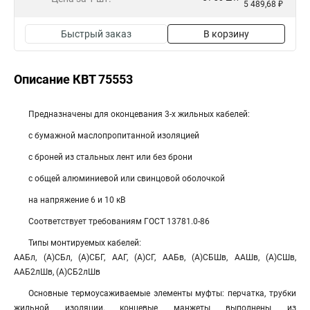
5 489,68 ₽
Быстрый заказ
В корзину
Описание КВТ 75553
Предназначены для оконцевания 3-х жильных кабелей:
с бумажной маслопропитанной изоляцией
с броней из стальных лент или без брони
с общей алюминиевой или свинцовой оболочкой
на напряжение 6 и 10 кВ
Соответствует требованиям ГОСТ 13781.0-86
Типы монтируемых кабелей:
ААБл, (А)СБл, (А)СБГ, ААГ, (А)СГ, ААБв, (А)СБШв, ААШв, (А)СШв,
ААБ2лШв, (А)СБ2лШв
Основные термоусаживаемые элементы муфты: перчатка, трубки
жильной изоляции, концевые манжеты выполнены из